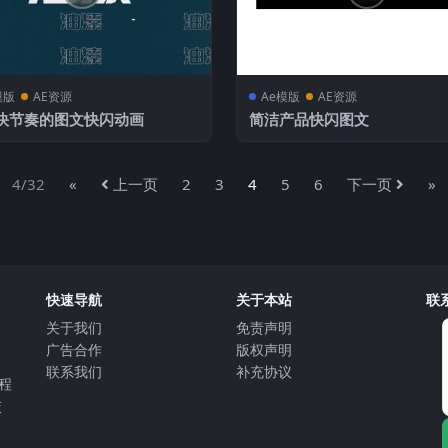
模版
AE资源
Ae模版
AE资源
快节奏的图文快闪动画
简洁产品快闪图文
4/32
«
上一页
2
3
4
5
6
下一页
»
快速导航
关于本站
联
关于我们
免责声明
⼴告合作
版权声明
联系我们
补充协议
教程
交