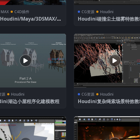
 MAX
C4D插件
CG资源
Houdini
/Houdini/Maya/3DSMAX/高
Houdini碰撞尘土烟雾特效教
U加速渲染器插件 Redshift v
45 Win
资源
Houdini
CG资源
Houdini
udini湖边小屋程序化建模教程
Houdini复杂绳索场景特效教
工程文件