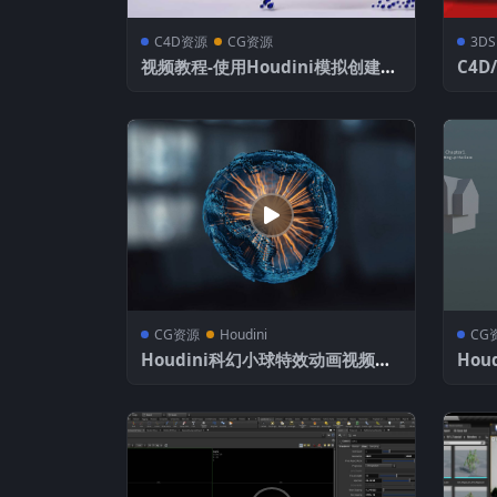
C4D资源
CG资源
3DS
视频教程-使用Houdini模拟创建C4
C4D
D几何运动图形特效 HS-114: From
级GP
C4D to Houdini
3.0.
CG资源
Houdini
CG
Houdini科幻小球特效动画视频教
Ho
程