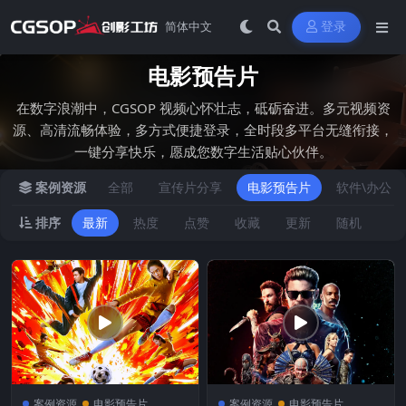
登录
电影预告片
在数字浪潮中，CGSOP 视频心怀壮志，砥砺奋进。多元视频资
源、高清流畅体验，多方式便捷登录，全时段多平台无缝衔接，
一键分享快乐，愿成您数字生活贴心伙伴。
案例资源
全部
宣传片分享
电影预告片
软件\办公
排序
最新
热度
点赞
收藏
更新
随机
案例资源
电影预告片
案例资源
电影预告片