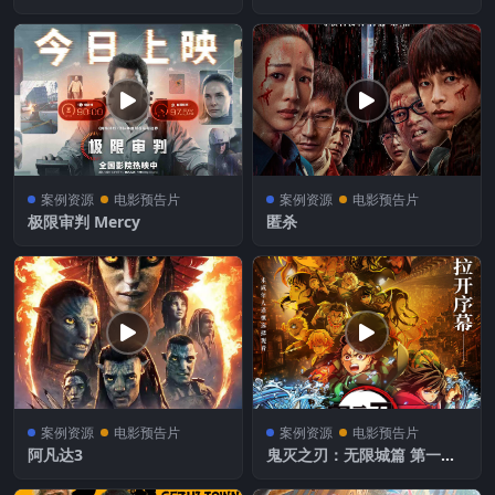
告，宇宙最佳队友 携手上演
太空救援
案例资源
电影预告片
案例资源
电影预告片
极限审判 Mercy
匿杀
案例资源
电影预告片
案例资源
电影预告片
阿凡达3
鬼灭之刃：无限城篇 第一章
猗窝座再袭