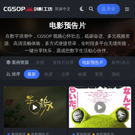
登录
电影预告片
在数字浪潮中，CGSOP 视频心怀壮志，砥砺奋进。多元视频资
源、高清流畅体验，多方式便捷登录，全时段多平台无缝衔接，
一键分享快乐，愿成您数字生活贴心伙伴。
案例资源
全部
宣传片分享
电影预告片
软件\办公
排序
最新
热度
点赞
收藏
更新
随机
案例资源
电影预告片
案例资源
电影预告片