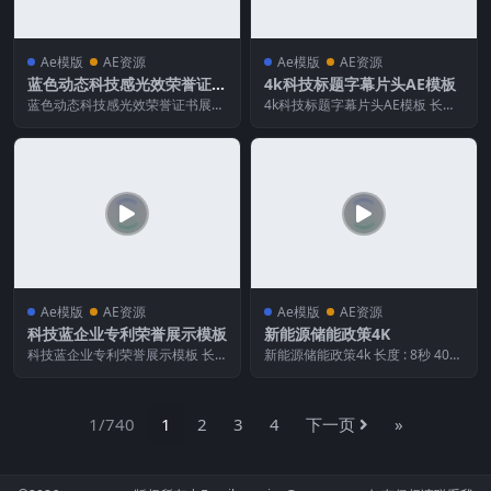
Ae模版
AE资源
Ae模版
AE资源
蓝色动态科技感光效荣誉证书
4k科技标题字幕片头AE模板
展示AE模板
蓝色动态科技感光效荣誉证书展示
4k科技标题字幕片头AE模板 长度 :
AE模板 长度 : 1分 3秒 画面宽度 :
48秒 120ms 画面宽度 : 3 8...
1 ...
Ae模版
AE资源
Ae模版
AE资源
科技蓝企业专利荣誉展示模板
新能源储能政策4K
科技蓝企业专利荣誉展示模板 长
新能源储能政策4k 长度 : 8秒 40m
度 : 41秒 240ms 画面宽度 : 1 92...
s 画面宽度 : 3 840像素 画面...
1/740
1
2
3
4
下一页
»