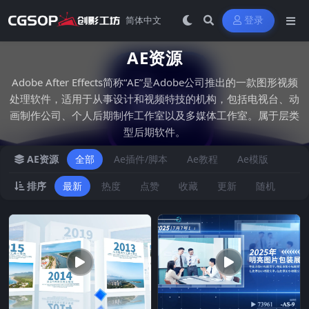
登录
AE资源
Adobe After Effects简称“AE”是Adobe公司推出的一款图形视频
处理软件，适用于从事设计和视频特技的机构，包括电视台、动
画制作公司、个人后期制作工作室以及多媒体工作室。属于层类
型后期软件。
AE资源
全部
Ae插件/脚本
Ae教程
Ae模版
排序
最新
热度
点赞
收藏
更新
随机