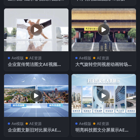
头AE模板
Ae模版
AE资源
Ae模版
AE资源
企业宣传简洁图文AE视频模
大气旋转空间视差动画转场图
板
文片头AE模板
Ae模版
AE资源
Ae模版
AE资源
企业图文新旧对比展示AE模
明亮科技图文分屏展示AE模
板
板