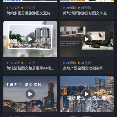
Ae模版
AE资源
Ae模版
AE资源
简约多图分屏旅游图文宣传A
简约清新旅游拼贴图文卡点快
E模板
闪AE模板
Ae模版
AE资源
Ae模版
AE资源
简洁清新图文相册展示ae模
房地产黑金图文动画演绎
板