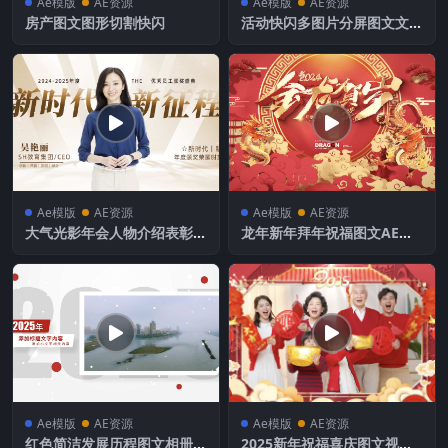
Ae模版
AE资源
Ae模版
AE资源
房产图文图形切割快闪
活动快闪多图片分屏图文文字
快闪AE模版
Ae模版
AE资源
Ae模版
AE资源
大气光影年会人物介绍表彰图
龙年新年拜年祝福图文AE模
文AE模版
板
Ae模版
AE资源
Ae模版
AE资源
红色简洁发展历程图文相册展
2025新年祝福喜庆图文视频