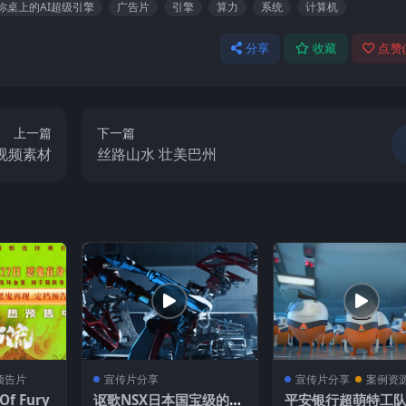
你桌上的AI超级引擎
广告片
引擎
算力
系统
计算机
分享
收藏
点赞
上一篇
下一篇
视频素材
丝路山水 壮美巴州
预告片
宣传片分享
宣传片分享
案例资
er Of Fury
讴歌NSX日本国宝级的跑
平安银行超萌特工