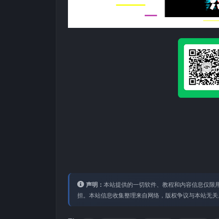
声明：
本站提供的⼀切软件、教程和内容信息仅限⽤
担。本站信息收集整理来⾃⽹络，版权争议与本站⽆关