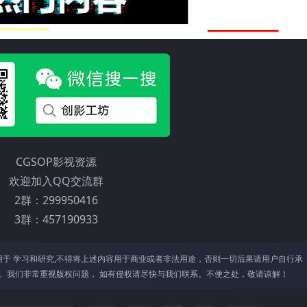
CGSOP影视资源
欢迎加入QQ交流群
2群：299950416
3群：457190933
于 学习和研究,不得将上述内容⽤于商业或者⾮法⽤途，否则⼀切后果请⽤户⾃⾏承
。我们⾮常重视版权问题， 如有侵权请尽快与我们联系。不便之处，敬请谅解！