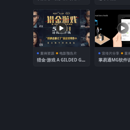
年
案例资源
电影预告片
宣传片分享
案
猎金·游戏 A GILDED GA
掌易通MG软件说
ME
TRAS_Journey