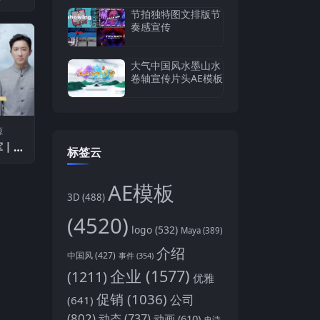
节拍独特图文排版节
奏感宣传
大气中国风水墨山水
卷轴宣传片头AE模板
源
军丨人
标签云
周年演
么》
AE模板
3D
(488)
(4520)
logo
(532)
Maya
(389)
介绍
中国风
(427)
事件
(354)
企业
(1577)
(1211)
优雅
促销
(1036)
公司
(641)
(802)
动态
(737)
动画
(610)
史诗