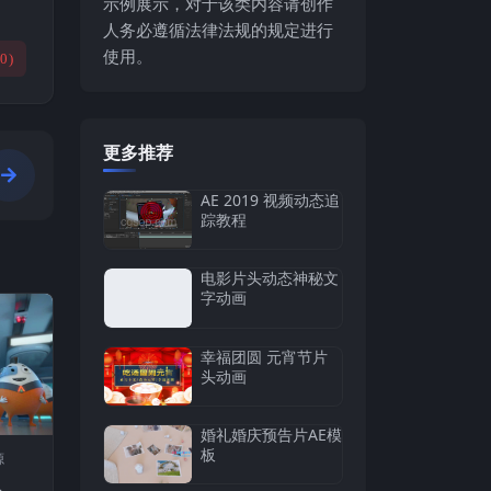
示例展示，对于该类内容请创作
人务必遵循法律法规的规定进行
使用。
(
0
)
更多推荐
AE 2019 视频动态追
踪教程
电影片头动态神秘文
字动画
幸福团圆 元宵节片
头动画
婚礼婚庆预告片AE模
板
源
队