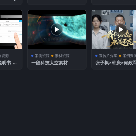
车-必须完成Acura NSX
– Original Must Be Do
ne
例资源
案例资源
素材资源
宣传片分享
案例资
明书_O
一段科技太空素材
张子枫×韩庚×何政
_FNL
民日报抗战胜利80
讲《我们在纪念什