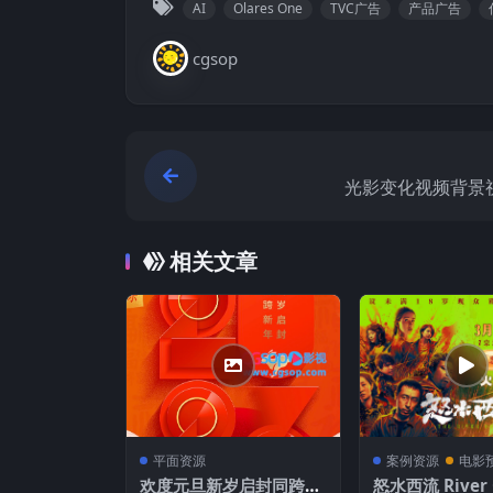
AI
Olares One
TVC广告
产品广告
cgsop
光影变化视频背景
相关文章
平面资源
案例资源
电影
欢度元旦新岁启封同跨新
怒水西流 Riv