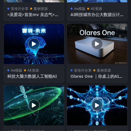
宣传片分享
案例资源
Ae模版
AE资源
<吴爱花>首发mv 吴志气×华
AI科技城市办公大数据云计
纳联合打造
算AE工程
Ae模版
AE资源
宣传片分享
案例资源
科技大脑大数据人工智能AI
Olares One ｜你桌上的AI超
级引擎