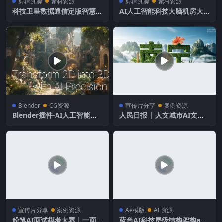
剪辑资源
素材资源
剪辑资源
素材资源
科技卫星数据通信定版智慧城
AI人工智能科技大脑机房大
市5G开场AI
数据云科技浪潮
Blender
CG资源
宣传片分享
案例资源
Blender插件-AI人工智能图
人民日报 | 人文城市AI文旅
片生成自动三维模型 AutoDe
短片《老友南宁》
pth AI V1.1.3
宣传片分享
案例资源
Ae模版
AE资源
粉笔AI面试模考大赛｜一面
蓝色AI科技层级结构架构ae