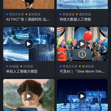
宣传片分享
案例资源
剪辑资源
素材资源
AI TVC广告丨高级时尚 运动
科技大数据人工智能
美学
Ae模版
AE资源
宣传片分享
案例资源
科技人工智能大模型
可灵AI｜「One More Tim
e」年度视频