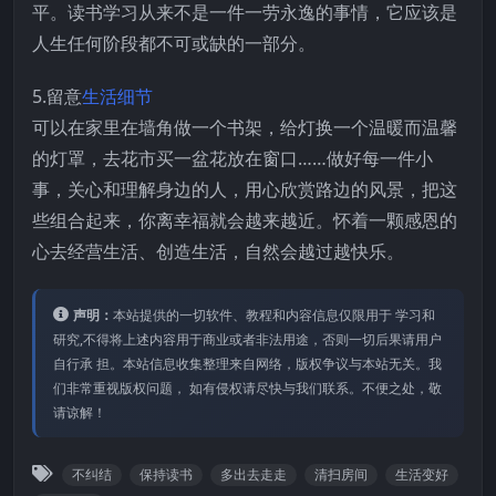
平。读书学习从来不是一件一劳永逸的事情，它应该是
人生任何阶段都不可或缺的一部分。
5.留意
生活细节
可以在家里在墙角做一个书架，给灯换一个温暖而温馨
的灯罩，去花市买一盆花放在窗口……做好每一件小
事，关心和理解身边的人，用心欣赏路边的风景，把这
些组合起来，你离幸福就会越来越近。怀着一颗感恩的
心去经营生活、创造生活，自然会越过越快乐。
声明：
本站提供的⼀切软件、教程和内容信息仅限⽤于 学习和
研究,不得将上述内容⽤于商业或者⾮法⽤途，否则⼀切后果请⽤户
⾃⾏承 担。本站信息收集整理来⾃⽹络，版权争议与本站⽆关。我
们⾮常重视版权问题， 如有侵权请尽快与我们联系。不便之处，敬
请谅解！
不纠结
保持读书
多出去走走
清扫房间
生活变好