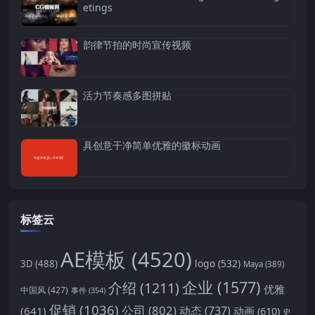
etings
韵律节拍的时尚宣传视频
活力节奏感多图拼贴
具创意干净简单优雅的徽标动画
标签云
AE模板
(4520)
logo
(532)
3D
(488)
Maya
(389)
企业
(1577)
介绍
(1211)
优雅
中国风
(427)
事件
(354)
促销
(1036)
公司
(802)
动态
(737)
(641)
动画
(610)
史