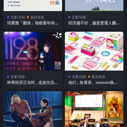
文案\诗歌
案例资源
文案\诗歌
珀莱雅「翻身」地铁新年诗歌
经济越不好，越是普通人赚钱
展-《新年前夜》
的绝佳机会
文案\诗歌
文案\诗歌
案例资源
种草经济正当时 , 这波生活服
他们 , 给喜茶、seesaw做设
务消费红利你抓住了吗？
计