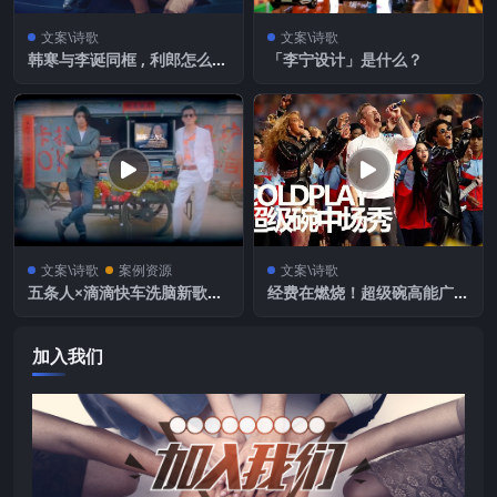
文案\诗歌
文案\诗歌
韩寒与李诞同框 , 利郎怎么想
「李宁设计」是什么？
的？
文案\诗歌
案例资源
文案\诗歌
五条人×滴滴快车洗脑新歌，r
经费在燃烧！超级碗高能广告
eal真实
｜创意地图
加入我们