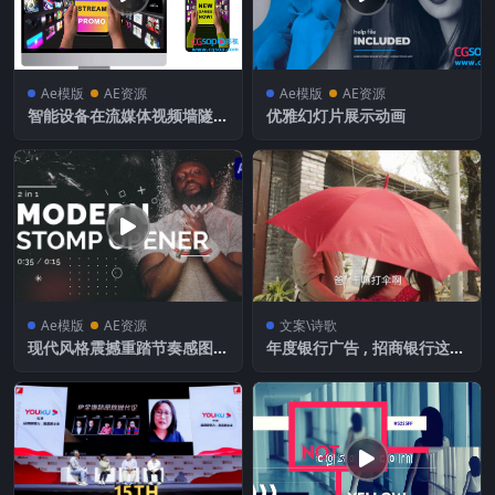
Ae模版
AE资源
Ae模版
AE资源
智能设备在流媒体视频墙隧道
优雅幻灯片展示动画
中展示
Ae模版
AE资源
文案\诗歌
现代风格震撼重踏节奏感图文
年度银行广告 , 招商银行这两
快闪片头，含2种时长
条TVC好暖