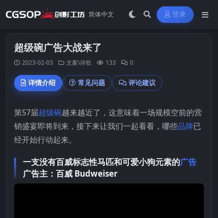
登录
超级碗广告大战来了
2023-02-03
文案\诗歌
133
0
详情介绍
常见问题
评论建议
第57届
超级碗
越来越近了，这意味着一场规模空前的营
销盛宴即将到来，接下来让我们一起看看，哪些
品牌
已
经开始行动起来。
一支没有百威标志性马匹和可爱小狗元素的
广告
广告主：百威 Budweiser