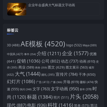
企业年会盛典大气标题文字动画
标签云
AE模板
(4520)
logo
(532)
3D
(488)
Maya
(389)
企业
(1577)
介绍
(1211)
优雅
中国风
(427)
事件
(354)
促销
(1036)
公司
(802)
动态
(737)
(641)
动画
(610)
史
商业
(589)
图文
(629)
图文展示
(563)
城市
诗
(395)
商务
(359)
大气
(1444)
宣传片
(784)
干净
(650)
(432)
婚礼
(395)
幻灯片
(1086)
开场
(619)
快
徽标
(474)
广告
(413)
广播
(366)
时
文字动画
(950)
文字
(763)
速
(555)
新年
(378)
快闪
(348)
片头
(2058)
标题
(1384)
尚
(1120)
照片
(511)
科技
(1416)
现代
(887)
电影
(936)
简洁
简单
(575)