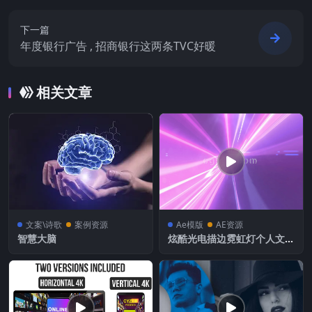
下一篇
年度银行广告 , 招商银行这两条TVC好暖
相关文章
文案\诗歌
案例资源
Ae模版
AE资源
智慧大脑
炫酷光电描边霓虹灯个人文字
签名动画特效