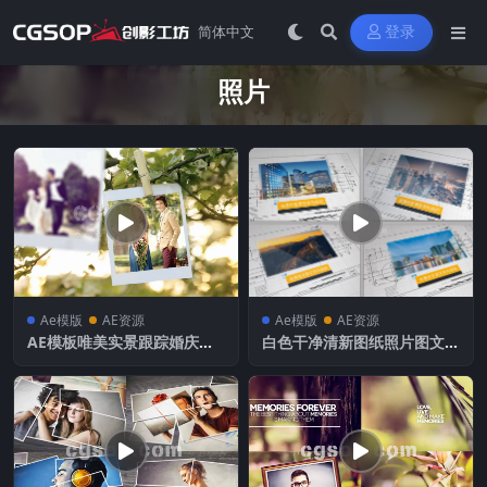
登录
照片
Ae模版
AE资源
Ae模版
AE资源
AE模板唯美实景跟踪婚庆婚
白色干净清新图纸照片图文A
礼照片相册
E模板 工程文件