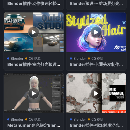
Blender插件-动作快速轻松
Blender预设-三维场景灯光
融合工具 Polyblend – Easy
资产 FlippedNormals – Por
Animation Blender V1.1
tfolio Kit
Blender
CG资源
Blender
CG资源
Blender插件-室内灯光预设 F
Blender插件-卡通头发制作
ast Studio Creator – Quick
工具 Stylized Hair PRO V4.
Studio V2.8.0
0.1 含使用教程
Blender
CG资源
Blender
CG资源
Metahuman角色绑定Blend
Blender插件-损坏材质混合