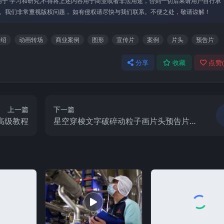
于 学习和研究,不得将上述内容⽤于商业或者⾮法⽤途，否则⼀切后果请⽤户⾃⾏承
。我们⾮常重视版权问题， 如有侵权请尽快与我们联系。不便之处，敬请谅解！
介绍
动画转场
商业案例
图形
宣传片
案例
片头
预告片
分享
收藏
点赞
上一篇
下一篇
舞蹈高级教程
星空穿梭文字破碎动粒子画片头预告片介
绍