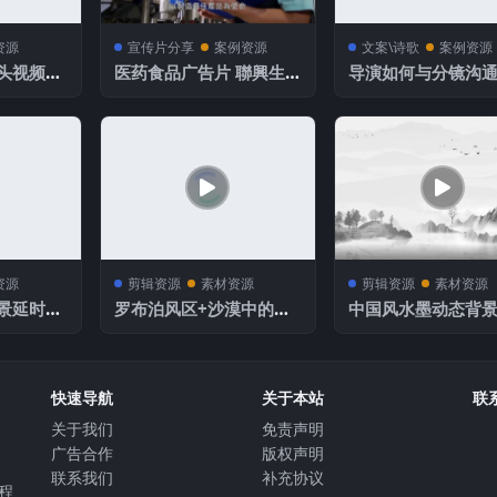
资源
宣传片分享
案例资源
文案\诗歌
案例资源
头视频素
医药食品广告片 聯興生技
导演如何与分镜沟
股份有限公司企業形象影
分镜工作？
片.1080p_converted
资源
剪辑资源
素材资源
剪辑资源
素材资源
景延时摄
罗布泊风区+沙漠中的风
中国风水墨动态背
电风车
素材
快速导航
关于本站
联
关于我们
免责声明
⼴告合作
版权声明
联系我们
补充协议
教程