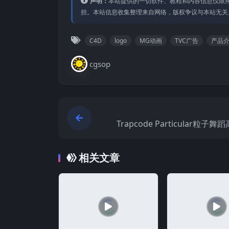
声明：
本站提供的⼀切软件、教程和内容信息仅限⽤
担。本站信息收集整理来⾃⽹络，版权争议与本站⽆关
C4D
logo
MG动画
TVC广告
产品
cgsop
Trapcode Particular粒子
相关文章