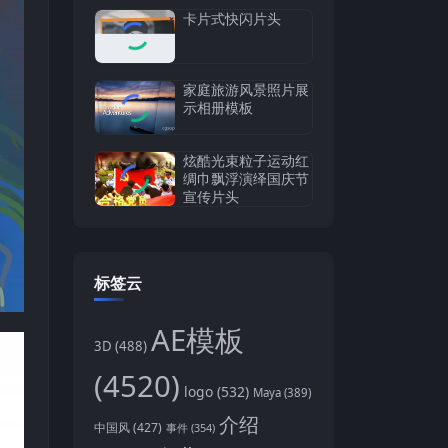
卡片式快闪片头
家庭旅游风景照片展
示相册模板
炫酷光束粒子运动红
绸巾飘浮演绎国庆节
宣传片头
标签云
AE模板
3D
(488)
(4520)
logo
(532)
Maya
(389)
介绍
中国风
(427)
事件
(354)