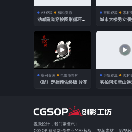
AE资源
剪辑资源
剪辑资源
素材
动感隧道穿梭图形循环动
城市大楼勇立潮
画视频素材 Minimal Tu
材
nnel Loops
案例资源
电影预告片
剪辑资源
素材
《影》定档预告终版 片花
实拍阿坝雪山远
影
视觉设计，我们更懂您！
CGSOP 资源网-是专业的AE模板、 视频素材、 影视