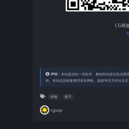
CG模
h
声明：
本站提供的⼀切软件、教程和内容信息仅限⽤
担。本站信息收集整理来⾃⽹络，版权争议与本站⽆关
价格
裤子
cgsop