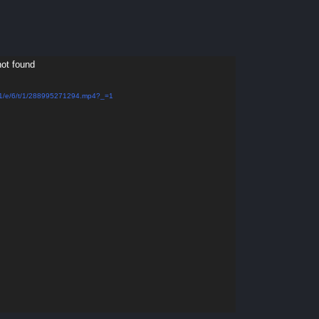
not found
/1/e/6/t/1/288995271294.mp4?_=1