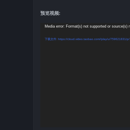
预览视频:
视
Media error: Format(s) not supported or source(s) 
频
下载文件: https://cloud.video.taobao.com//play/u/759621831/p
播
放
器