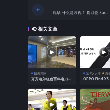
现场-什么是歧视？-提取物 Spot – 
s Discrimination? –
相关文章
案例资源
宣传片分享
案
齐齐哈尔红色百年电力工
OPPO Find X5 一帧影像
业展馆多媒体内容
动用两块芯片