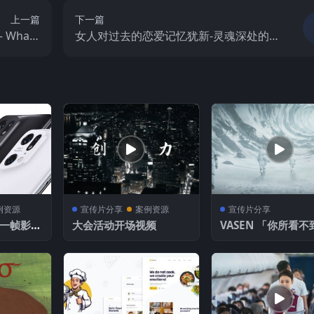
上一篇
下一篇
What I
女人对过去的恋爱记忆犹新-灵魂深处的肖
 Extract
像 那一刻导致陷入困境
例资源
宣传片分享
案例资源
宣传片分享
大会活动开场视频
VASEN 「你所看不
世界」