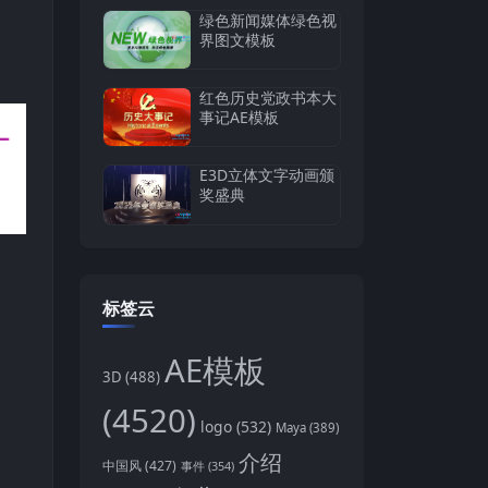
绿色新闻媒体绿色视
界图文模板
红色历史党政书本大
事记AE模板
E3D立体文字动画颁
奖盛典
标签云
AE模板
3D
(488)
(4520)
logo
(532)
Maya
(389)
介绍
中国风
(427)
事件
(354)