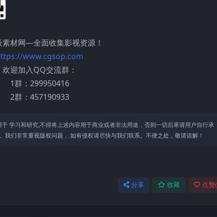
板素材网—全面收集影视资源！
ttps://www.cgsop.com
欢迎加入QQ交流群：
1群：299950416
2群：457190933
于 学习和研究,不得将上述内容⽤于商业或者⾮法⽤途，否则⼀切后果请⽤户⾃⾏承
。我们⾮常重视版权问题， 如有侵权请尽快与我们联系。不便之处，敬请谅解！
分享
收藏
点赞