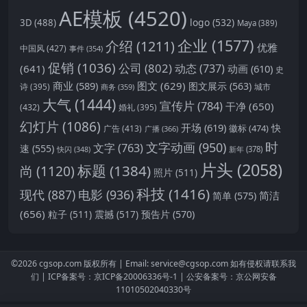
AE模板
(4520)
logo
(532)
3D
(488)
Maya
(389)
企业
(1577)
介绍
(1211)
优雅
中国风
(427)
事件
(354)
促销
(1036)
公司
(802)
动态
(737)
(641)
动画
(610)
史
商业
(589)
图文
(629)
图文展示
(563)
城市
诗
(395)
商务
(359)
大气
(1444)
宣传片
(784)
干净
(650)
(432)
婚礼
(395)
幻灯片
(1086)
开场
(619)
快
徽标
(474)
广告
(413)
广播
(366)
时
文字动画
(950)
文字
(763)
速
(555)
新年
(378)
快闪
(348)
片头
(2058)
标题
(1384)
尚
(1120)
照片
(511)
科技
(1416)
现代
(887)
电影
(936)
简洁
简单
(575)
(656)
预告片
(570)
粒子
(511)
震撼
(517)
©2026
cgsop.com
版权所有 |
Email: service@cgsop.com
如有侵权请联系我
们 |
ICP备案号：京ICP备20006336号-1
|
公安备案号：京公网安备
11010502040330号