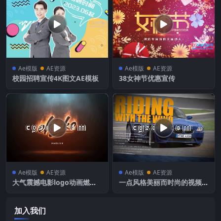
Ae模版
AE资源
Ae模版
AE资源
校园招聘宣传4K图文AE模板
38女神节优惠宣传
Ae模版
AE资源
Ae模版
AE资源
大气震撼电影logo动画燃烧
一点风格美丽而时尚的视频演
效果消防标志
示文稿投资组合卷轴开场动画
电影标题
加入我们