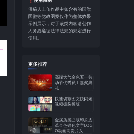
供稿人上传作品中如含有的国旗
国徽等党政图案仅作为整体效果
示例展示，对于该类内容请创作
人务必遵循法律法规的规定进行
使用。
更多推荐
高端大气金色五一劳
动节优秀员工嘉奖典
礼
快速切割图文快闪短
视频撕裂模版
金属质感凸版印刷皮
革金色银色文字LOG
O动画高贵片头