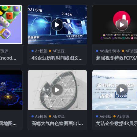
E资源
Ae模版
AE资源
Ae插件/脚本
AE资
Encoder
4K企业历程时间线图文展
超强视觉特效FCPX/
.68中文 M
示
R插件包 FxFactory
8.0.21 Mac全解锁
Ae模版
AE资源
Ae模版
AE资源
国地图图
高端大气白色绘图画出lo
简洁企业数据4k展示
模板
go徽标建筑设计
模板