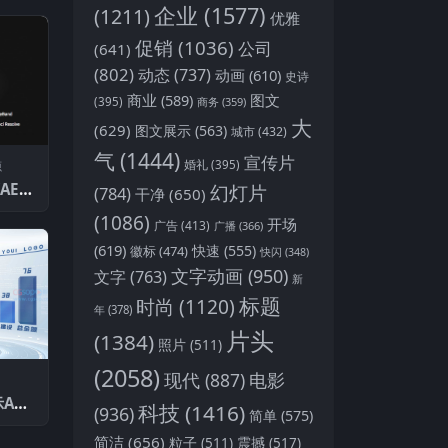
企业
(1577)
(1211)
优雅
促销
(1036)
公司
(641)
(802)
动态
(737)
动画
(610)
史诗
商业
(589)
图文
(395)
商务
(359)
大
(629)
图文展示
(563)
城市
(432)
气
(1444)
宣传片
婚礼
(395)
源
AE/P
幻灯片
(784)
干净
(650)
 Pro
(1086)
开场
广告
(413)
版
广播
(366)
(619)
快速
(555)
徽标
(474)
快闪
(348)
文字动画
(950)
文字
(763)
新
标题
时尚
(1120)
年
(378)
片头
(1384)
照片
(511)
(2058)
现代
(887)
电影
AE
科技
(1416)
(936)
简单
(575)
简洁
(656)
粒子
(511)
震撼
(517)