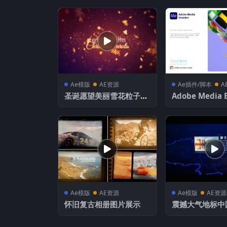
Ae模版
AE资源
Ae插件/脚本
A
圣诞愿望美丽雪花粒子中
Adobe Media 
金色大气的圣诞新年祝福
2024 v24.1.0
文字开场动画
ac版本下载
Ae模版
AE资源
Ae模版
AE资源
怀旧复古相册图片展示
震撼大气地标中
文科技地图AE