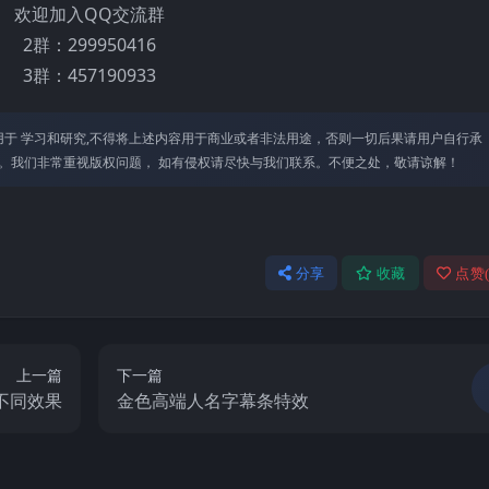
欢迎加入QQ交流群
2群：299950416
3群：457190933
于 学习和研究,不得将上述内容⽤于商业或者⾮法⽤途，否则⼀切后果请⽤户⾃⾏承
。我们⾮常重视版权问题， 如有侵权请尽快与我们联系。不便之处，敬请谅解！
分享
收藏
点赞
上一篇
下一篇
不同效果
金色高端人名字幕条特效