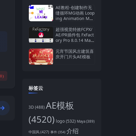
AE教程-创建制作无
缝循环MG动画 Loop
ing Animation Mas
terclass In Adobe
After Effects
超强视觉特效FCPX/
AE/PR插件包 FxFact
ory Pro 8.0.14 Mac
全解锁版
元宵节国风古建筑喜
庆开门片头AE模板
(
0
)
标签云
AE模板
3D
(488)
(4520)
logo
(532)
Maya
(389)
介绍
中国风
(427)
事件
(354)