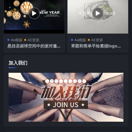
Ae模版
AE资源
Ae模版
AE资源
悬挂圣诞球空间中的派对邀请
草图和简单手绘素描logo徽
函开场动画
标动画展示
加入我们