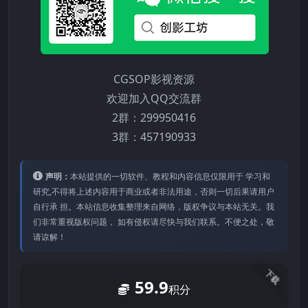
CGSOP影视资源
欢迎加入QQ交流群
2群：299950416
3群：457190933
声明：
本站提供的⼀切软件、教程和内容信息仅限⽤于 学习和
研究,不得将上述内容⽤于商业或者⾮法⽤途，否则⼀切后果请⽤户
⾃⾏承 担。本站信息收集整理来⾃⽹络，版权争议与本站⽆关。我
们⾮常重视版权问题， 如有侵权请尽快与我们联系。不便之处，敬
请谅解！
下载
59.9
积分