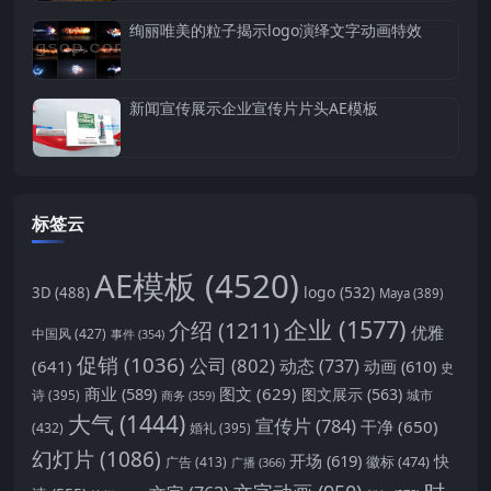
绚丽唯美的粒子揭示logo演绎文字动画特效
新闻宣传展示企业宣传片片头AE模板
标签云
AE模板
(4520)
logo
(532)
3D
(488)
Maya
(389)
企业
(1577)
介绍
(1211)
优雅
中国风
(427)
事件
(354)
促销
(1036)
公司
(802)
动态
(737)
(641)
动画
(610)
史
商业
(589)
图文
(629)
图文展示
(563)
城市
诗
(395)
商务
(359)
大气
(1444)
宣传片
(784)
干净
(650)
(432)
婚礼
(395)
幻灯片
(1086)
开场
(619)
快
徽标
(474)
广告
(413)
广播
(366)