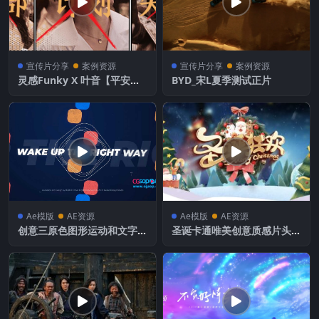
宣传片分享
案例资源
宣传片分享
案例资源
灵感Funky X 叶音【平安银
BYD_宋L夏季测试正片
行宇宙主题双卡】
Ae模版
AE资源
Ae模版
AE资源
创意三原色图形运动和文字动
圣诞卡通唯美创意质感片头A
画重踏快闪片头
E模板