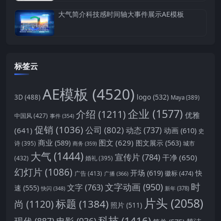
大气简介科技感时间轴大事件展示AE模板
标签云
AE模板
(4520)
logo
(532)
3D
(488)
Maya
(389)
企业
(1577)
介绍
(1211)
优雅
中国风
(427)
事件
(354)
促销
(1036)
公司
(802)
动态
(737)
(641)
动画
(610)
史
商业
(589)
图文
(629)
图文展示
(563)
城市
诗
(395)
商务
(359)
大气
(1444)
宣传片
(784)
干净
(650)
(432)
婚礼
(395)
幻灯片
(1086)
开场
(619)
快
徽标
(474)
广告
(413)
广播
(366)
时
文字动画
(950)
文字
(763)
速
(555)
新年
(378)
快闪
(348)
片头
(2058)
标题
(1384)
尚
(1120)
照片
(511)
科技
(1416)