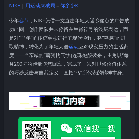
NIKE
|
用运动来破局
–
你多少K
今年
春节
，NIKE凭借一支直击年轻人返乡痛点的广告成
功出圈。创作团队并未停留在生肖符号的浅层表达，而
是对“马年”的传统寓意进行了现代诠释，将“奔腾”的进
取精神，转化为了年轻人借
运动
应对现实压力的生活态
度——当亲戚的“薪资拷问”如连珠炮般袭来，主角以“每
月200K”的跑量淡然回应，完成了一次对世俗价值体系
的巧妙反击与自我定义，直指“马”所代表的精神本身。