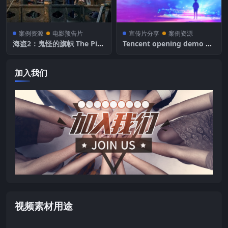
案例资源
电影预告片
宣传片分享
案例资源
海盗2：鬼怪的旗帜 The Pira
Tencent opening demo 腾
tes: Goblin Flag
讯视频
加入我们
视频素材用途