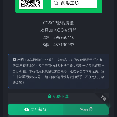
CGSOP影视资源
欢迎加入QQ交流群
2群：299950416
3群：457190933
声明：
本站提供的⼀切软件、教程和内容信息仅限⽤于 学习和
研究,不得将上述内容⽤于商业或者⾮法⽤途，否则⼀切后果请⽤户
⾃⾏承 担。本站信息收集整理来⾃⽹络，版权争议与本站⽆关。我
们⾮常重视版权问题， 如有侵权请尽快与我们联系。不便之处，敬
请谅解！
免费下载
下载
立即获取
密码