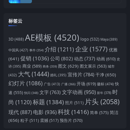
标签云
AE模板
(4520)
logo
(532)
3D
(488)
Maya
(389)
企业
(1577)
介绍
(1211)
优雅
中国风
(427)
事件
(354)
促销
(1036)
公司
(802)
动态
(737)
(641)
动画
(610)
史
商业
(589)
图文
(629)
图文展示
(563)
城市
诗
(395)
商务
(359)
大气
(1444)
宣传片
(784)
干净
(650)
(432)
婚礼
(395)
幻灯片
(1086)
开场
(619)
快
徽标
(474)
广告
(413)
广播
(366)
时
文字动画
(950)
文字
(763)
速
(555)
新年
(378)
快闪
(348)
片头
(2058)
标题
(1384)
尚
(1120)
照片
(511)
科技
(1416)
现代
(887)
电影
(936)
简洁
简单
(575)
(656)
预告片
(570)
粒子
(511)
震撼
(517)