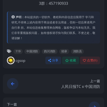
3群：457190933
声明：
本站提供的⼀切软件、教程和内容信息仅限⽤于 学习和
研究,不得将上述内容⽤于商业或者⾮法⽤途，否则⼀切后果请⽤户
⾃⾏承 担。本站信息收集整理来⾃⽹络，版权争议与本站⽆关。我
们⾮常重视版权问题， 如有侵权请尽快与我们联系。不便之处，敬
请谅解！
119
中国消防
四川消防
招录
消防员
cgsop
分享
收藏
点赞(
0
)
上一篇
人民日报TC x 中国消防
下一篇