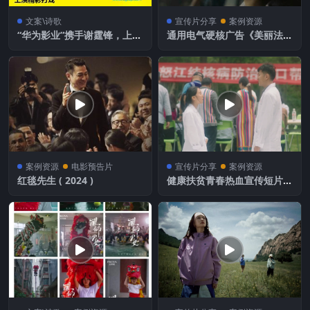
文案\诗歌
宣传片分享
案例资源
“华为影业”携手谢霆锋，上演
通用电气硬核广告《美丽法
一场追捕大戏
则》
案例资源
电影预告片
宣传片分享
案例资源
红毯先生 ( 2024 )
健康扶贫青春热血宣传短片-
江海手札