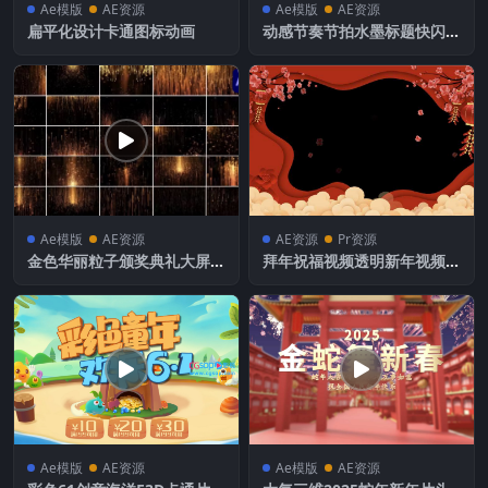
Ae模版
AE资源
Ae模版
AE资源
扁平化设计卡通图标动画
动感节奏节拍水墨标题快闪动
画片头AE模板
Ae模版
AE资源
AE资源
Pr资源
金色华丽粒子颁奖典礼大屏幕
拜年祝福视频透明新年视频边
背景粒子动画
框 (29)
Ae模版
AE资源
Ae模版
AE资源