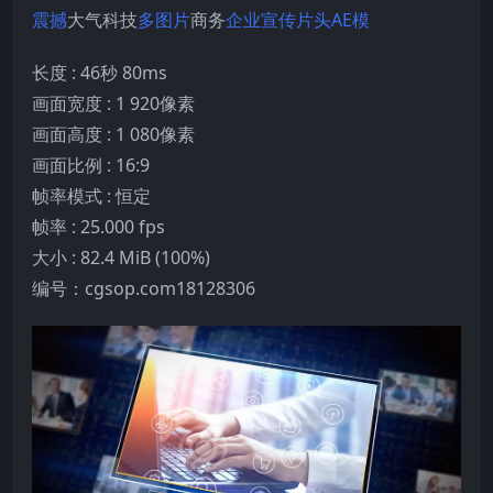
震撼
大气科技
多图片
商务
企业宣传
片头
AE模
长度 : 46秒 80ms
画面宽度 : 1 920像素
画面高度 : 1 080像素
画面比例 : 16:9
帧率模式 : 恒定
帧率 : 25.000 fps
大小 : 82.4 MiB (100%)
编号：cgsop.com18128306