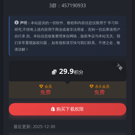
3群：457190933
声明：
本站提供的⼀切软件、教程和内容信息仅限⽤于 学习和
研究,不得将上述内容⽤于商业或者⾮法⽤途，否则⼀切后果请⽤户
⾃⾏承 担。本站信息收集整理来⾃⽹络，版权争议与本站⽆关。我
们⾮常重视版权问题， 如有侵权请尽快与我们联系。不便之处，敬
请谅解！
下载
29.9
积分
会员
永久会员
免费
免费
购买下载权限
最近更新:
2025-12-30