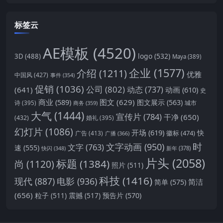
标签云
AE模板
(4520)
logo
(532)
3D
(488)
Maya
(389)
企业
(1577)
介绍
(1211)
优雅
中国风
(427)
事件
(354)
促销
(1036)
公司
(802)
动态
(737)
(641)
动画
(610)
史
商业
(589)
图文
(629)
图文展示
(563)
城市
诗
(395)
商务
(359)
大气
(1444)
宣传片
(784)
干净
(650)
(432)
婚礼
(395)
幻灯片
(1086)
开场
(619)
快
徽标
(474)
广告
(413)
广播
(366)
时
文字动画
(950)
文字
(763)
速
(555)
新年
(378)
快闪
(348)
片头
(2058)
标题
(1384)
尚
(1120)
照片
(511)
科技
(1416)
现代
(887)
电影
(936)
简洁
简单
(575)
(656)
预告片
(570)
粒子
(511)
震撼
(517)