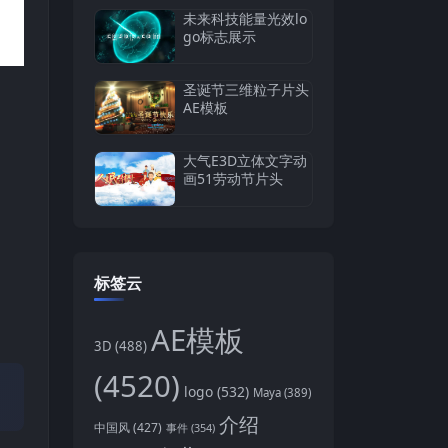
未来科技能量光效lo
go标志展示
圣诞节三维粒子片头
AE模板
大气E3D立体文字动
画51劳动节片头
标签云
AE模板
3D
(488)
(4520)
logo
(532)
Maya
(389)
介绍
中国风
(427)
事件
(354)