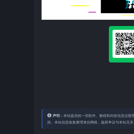
声明：
本站提供的⼀切软件、教程和内容信息仅限⽤
担。本站信息收集整理来⾃⽹络，版权争议与本站⽆关