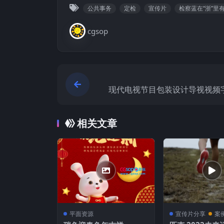
公共事务
定检
宣传片
检察蓝在“浙”里有
cgsop
现代电视节目包装设计导视视频
画
相关文章
平面资源
宣传片分享
案