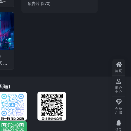
色粒
预告片
(570)
奖栏目
源
東京 ひ
 这是
首页
系我们
用户
中心
会员
介绍
QQ