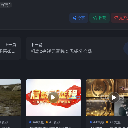
约“定”
分享
收藏
点赞
上一篇
下一篇
字幕条动
相思x央视元宵晚会无锡分会场
-AE模板
例资源
Ae模版
AE资源
Ae模版
AE资源