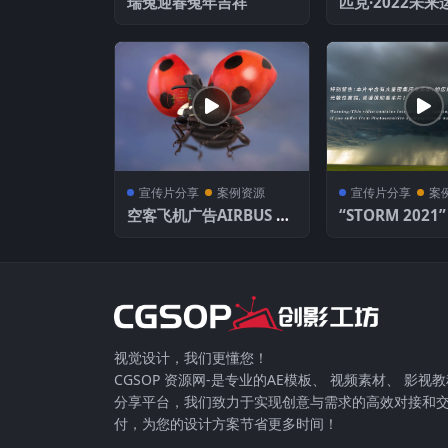
瑞兔迎春兔年吉祥
匹克·2022未
大会预热片
宣传片分享
案例资源
宣传片分享
案
空客飞机广告AIRBUS H
“STORM 2021” 
UD RETROFIT (1080p)
understorm T
se film in 2
021》中国202
摄影合集
视觉设计，我们更懂您！
CGSOP 资源网-是专业的AE模板、 视频素材、 影视
分享平台，我们致力于实现创意与需求的高效对接和
付，为您的设计方案节省更多时间！