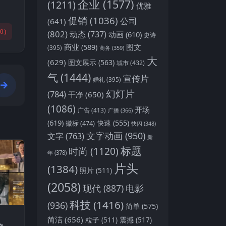
企业
(1577)
(1211)
优雅
促销
(1036)
公司
(641)
(
0
)
(802)
动态
(737)
动画
(610)
史诗
商业
(589)
图文
(395)
商务
(359)
大
(629)
图文展示
(563)
城市
(432)
气
(1444)
宣传片
婚礼
(395)
幻灯片
(784)
干净
(650)
(1086)
开场
广告
(413)
广播
(366)
(619)
快速
(555)
徽标
(474)
快闪
(348)
文字动画
(950)
文字
(763)
新
标题
时尚
(1120)
年
(378)
片头
(1384)
照片
(511)
(2058)
现代
(887)
电影
科技
(1416)
(936)
简单
(575)
简洁
(656)
粒子
(511)
震撼
(517)