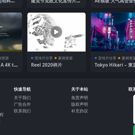
来运动科技
建党节党政文化宣传片AE
AE模板 大气高贵金
模板
子晚会活动电影颁
包装
例资源
宣传片分享
案例资源
宣传片分享
案例资
A 4K th
Reel 2020样片
Tokyo Hikari – 
ime-Lap
かり – SynthCity
021《风暴2
一组图片
1雷暴延时
快速导航
关于本站
联
关于我们
免责声明
⼴告合作
版权声明
联系我们
补充协议
教程
交