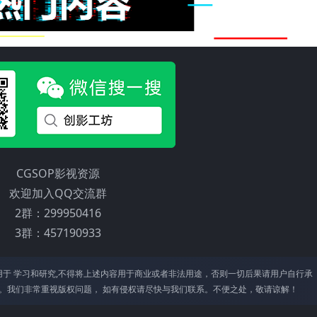
CGSOP影视资源
欢迎加入QQ交流群
2群：299950416
3群：457190933
于 学习和研究,不得将上述内容⽤于商业或者⾮法⽤途，否则⼀切后果请⽤户⾃⾏承
。我们⾮常重视版权问题， 如有侵权请尽快与我们联系。不便之处，敬请谅解！