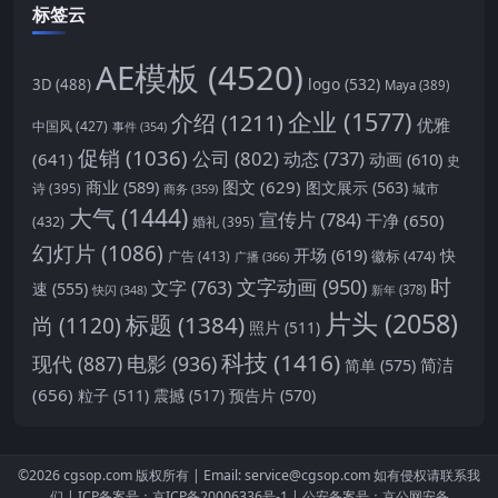
标签云
AE模板
(4520)
logo
(532)
3D
(488)
Maya
(389)
企业
(1577)
介绍
(1211)
优雅
中国风
(427)
事件
(354)
促销
(1036)
公司
(802)
动态
(737)
(641)
动画
(610)
史
商业
(589)
图文
(629)
图文展示
(563)
城市
诗
(395)
商务
(359)
大气
(1444)
宣传片
(784)
干净
(650)
(432)
婚礼
(395)
幻灯片
(1086)
开场
(619)
快
徽标
(474)
广告
(413)
广播
(366)
时
文字动画
(950)
文字
(763)
速
(555)
新年
(378)
快闪
(348)
片头
(2058)
标题
(1384)
尚
(1120)
照片
(511)
科技
(1416)
现代
(887)
电影
(936)
简洁
简单
(575)
(656)
预告片
(570)
粒子
(511)
震撼
(517)
©2026
cgsop.com
版权所有 |
Email: service@cgsop.com
如有侵权请联系我
们 |
ICP备案号：京ICP备20006336号-1
|
公安备案号：京公网安备