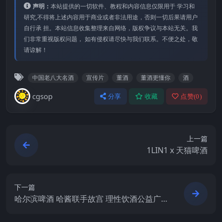
声明：
本站提供的⼀切软件、教程和内容信息仅限⽤于 学习和
研究,不得将上述内容⽤于商业或者⾮法⽤途，否则⼀切后果请⽤户
⾃⾏承 担。本站信息收集整理来⾃⽹络，版权争议与本站⽆关。我
们⾮常重视版权问题， 如有侵权请尽快与我们联系。不便之处，敬
请谅解！
中国老八大名酒
宣传片
董酒
董酒更懂你
酒
cgsop
分享
收藏
点赞(
0
)
上一篇
1LIN1 x 天猫啤酒
下一篇
哈尔滨啤酒 哈酱联手故宫 理性饮酒公益广
告MV