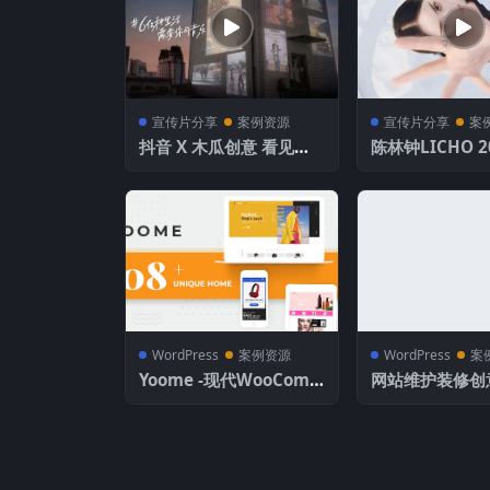
宣传片分享
案例资源
宣传片分享
案
抖音 X 木瓜创意 看见音
陈林钟LICHO 20
乐计划 京东618
OWREEL
WordPress
案例资源
WordPress
案
Yoome -现代WooCom
网站维护装修创
merce WordPress主题
出WordPress