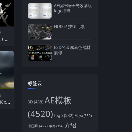
AE模板粒子光效落版
logo演绎
HUD 科技UI元素
源
电！
星球研
E3D的金属着色器材
质球
标签云
源
AE模板
3D
(488)
K th
-Lap
(4520)
《风暴2
logo
(532)
Maya
(389)
暴延时
介绍
中国风
(427)
事件
(354)