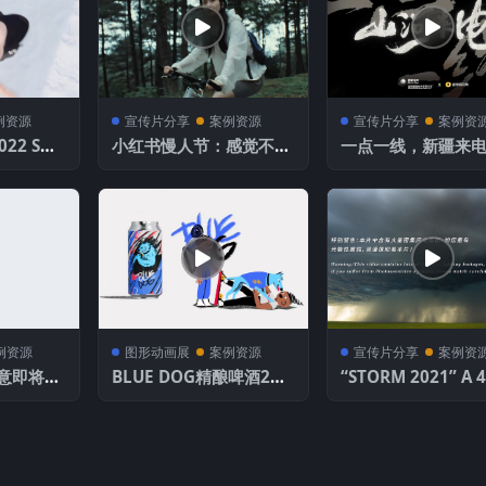
例资源
宣传片分享
案例资源
宣传片分享
案例资
22 SH
小红书慢人节：感觉不
一点一线，新疆来
行，就去骑行
（国网新疆电力 × 
究所）
例资源
图形动画展
案例资源
宣传片分享
案例资
意即将推
BLUE DOG精酿啤酒2D
“STORM 2021” A 4
插件
动画创意广告
understorm Time
se film in 2021
021》中国2021雷
摄影合集