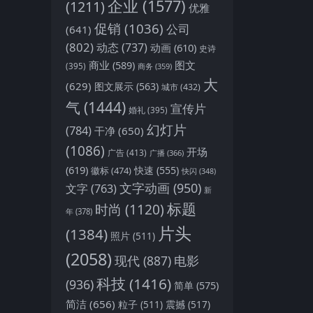
企业
(1577)
(1211)
优雅
促销
(1036)
公司
(641)
(802)
动态
(737)
动画
(610)
史诗
商业
(589)
图文
(395)
商务
(359)
大
(629)
图文展示
(563)
城市
(432)
气
(1444)
宣传片
婚礼
(395)
幻灯片
(784)
干净
(650)
(1086)
开场
广告
(413)
广播
(366)
(619)
快速
(555)
徽标
(474)
快闪
(348)
文字动画
(950)
文字
(763)
新
标题
时尚
(1120)
年
(378)
片头
(1384)
照片
(511)
(2058)
现代
(887)
电影
科技
(1416)
(936)
简单
(575)
简洁
(656)
粒子
(511)
震撼
(517)