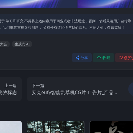
于 学习和研究,不得将上述内容⽤于商业或者⾮法⽤途，否则⼀切后果请⽤户⾃⾏承
。我们⾮常重视版权问题， 如有侵权请尽快与我们联系。不便之处，敬请谅解！
大会
生成式 AI
分享
收藏
点赞
上一篇
下一篇
光效标志
安克eufy智能割草机CG片-广告片_产品广
告视频