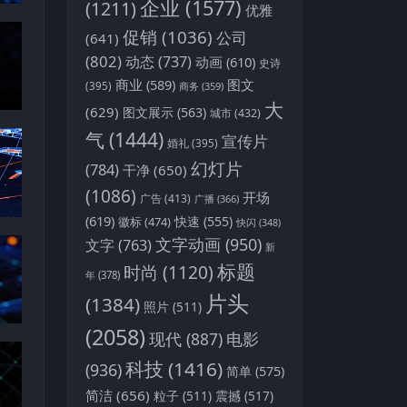
企业
(1577)
(1211)
优雅
促销
(1036)
公司
(641)
(802)
动态
(737)
动画
(610)
史诗
商业
(589)
图文
(395)
商务
(359)
大
(629)
图文展示
(563)
城市
(432)
气
(1444)
宣传片
婚礼
(395)
幻灯片
(784)
干净
(650)
(1086)
开场
广告
(413)
广播
(366)
(619)
快速
(555)
徽标
(474)
快闪
(348)
文字动画
(950)
文字
(763)
新
标题
时尚
(1120)
年
(378)
片头
(1384)
照片
(511)
(2058)
现代
(887)
电影
科技
(1416)
(936)
简单
(575)
简洁
(656)
粒子
(511)
震撼
(517)