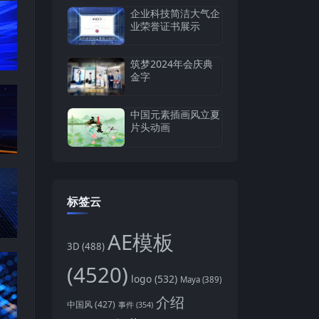
企业科技简洁大气企
业荣誉证书展示
筑梦2024年会庆典
金字
中国元素插画风立夏
片头动画
标签云
AE模板
3D
(488)
(4520)
logo
(532)
Maya
(389)
介绍
中国风
(427)
事件
(354)