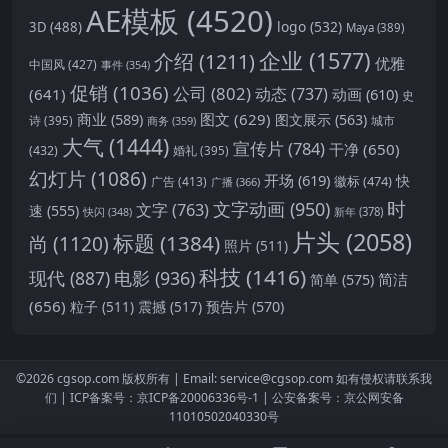
AE模板
(4520)
logo
(532)
3D
(488)
Maya
(389)
企业
(1577)
介绍
(1211)
优雅
中国风
(427)
事件
(354)
促销
(1036)
公司
(802)
动态
(737)
(641)
动画
(610)
史
商业
(589)
图文
(629)
图文展示
(563)
城市
诗
(395)
商务
(359)
大气
(1444)
宣传片
(784)
干净
(650)
(432)
婚礼
(395)
幻灯片
(1086)
开场
(619)
快
徽标
(474)
广告
(413)
广播
(366)
时
文字动画
(950)
文字
(763)
速
(555)
新年
(378)
快闪
(348)
片头
(2058)
标题
(1384)
尚
(1120)
照片
(511)
科技
(1416)
现代
(887)
电影
(936)
简洁
简单
(575)
(656)
预告片
(570)
粒子
(511)
震撼
(517)
©2026
cgsop.com
版权所有 |
Email: service@cgsop.com
如有侵权请联系我
们 |
ICP备案号：京ICP备20006336号-1
|
公安备案号：京公网安备
11010502040330号