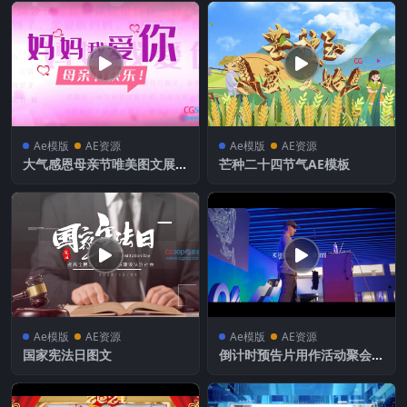
Ae模版
AE资源
Ae模版
AE资源
大气感恩母亲节唯美图文展示
芒种二十四节气AE模板
AE模板
Ae模版
AE资源
Ae模版
AE资源
国家宪法日图文
倒计时预告片用作活动聚会产
品或任何其他目的的促销项目