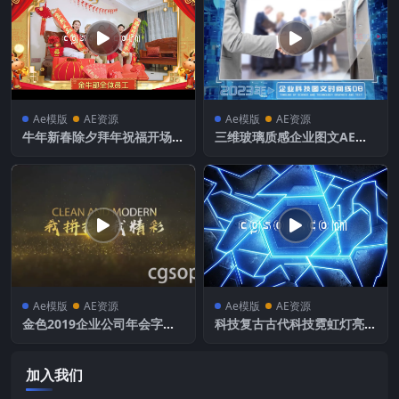
Ae模版
AE资源
Ae模版
AE资源
牛年新春除夕拜年祝福开场A
三维玻璃质感企业图文AE模
E模板
板
Ae模版
AE资源
Ae模版
AE资源
金色2019企业公司年会字幕
科技复古古代科技霓虹灯亮光
片头AE模板
文字logo徽标
加入我们