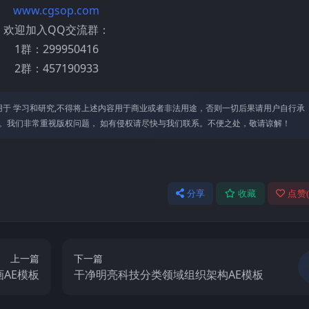
www.cgsop.com
欢迎加入QQ交流群：
1群：299950416
2群：457190933
于 学习和研究,不得将上述内容⽤于商业或者⾮法⽤途，否则⼀切后果请⽤户⾃⾏承
。我们⾮常重视版权问题， 如有侵权请尽快与我们联系。不便之处，敬请谅解！
分享
收藏
点赞
上一篇
下一篇
AE模板
干净明亮科技分类领域组织架构AE模板