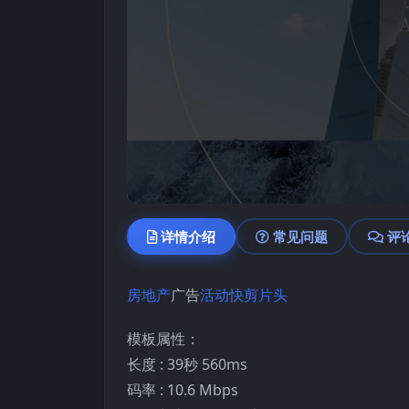
详情介绍
常见问题
评
房地产
广告
活动快剪
片头
模板属性：
长度 : 39秒 560ms
码率 : 10.6 Mbps