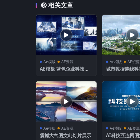
相关文章
Ae模版
AE资源
Ae模版
AE资源
AE模板 蓝色企业科技多
城市数据连线科
图片文字logo演绎
示
Ae模版
AE资源
Ae模版
AE资源
震撼大气图文幻灯片展示
AI科技互连网图