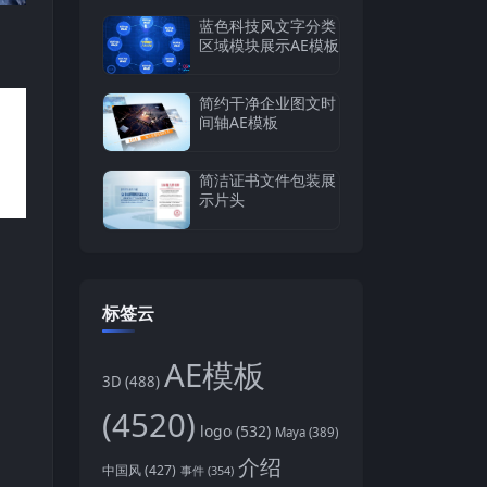
蓝色科技风文字分类
区域模块展示AE模板
简约干净企业图文时
间轴AE模板
简洁证书文件包装展
示片头
标签云
AE模板
3D
(488)
(4520)
logo
(532)
Maya
(389)
介绍
中国风
(427)
事件
(354)