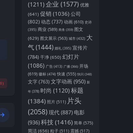
企业
(1577)
(1211)
优雅
促销
(1036)
公司
(641)
(802)
动态
(737)
动画
(610)
史诗
商业
(589)
图文
(395)
商务
(359)
大
(629)
图文展示
(563)
城市
(432)
气
(1444)
宣传片
婚礼
(395)
幻灯片
(784)
干净
(650)
(1086)
开场
广告
(413)
广播
(366)
(619)
快速
(555)
徽标
(474)
快闪
(348)
文字动画
(950)
文字
(763)
新
(
0
)
标题
时尚
(1120)
年
(378)
片头
(1384)
照片
(511)
(2058)
现代
(887)
电影
科技
(1416)
(936)
简单
(575)
简洁
(656)
粒子
(511)
震撼
(517)