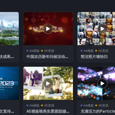
Ae模版
AE资源
Ae模版
AE资源
技成果展
中国农历新年问候活动春
简洁照片墙快闪
节
Ae模版
AE资源
Ae模版
AE资源
文宣传A
AE模板唯美实景跟踪婚庆
充满活力的Particle