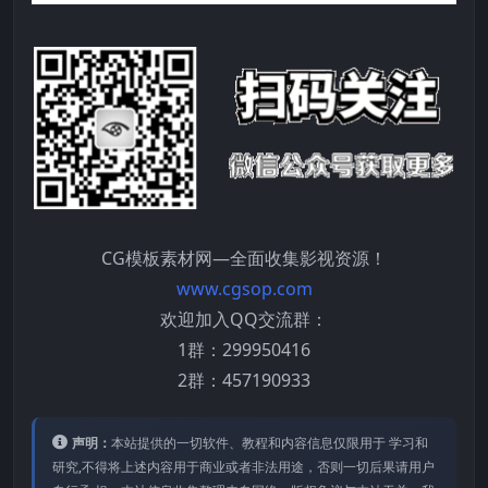
CG模板素材网—全面收集影视资源！
www.cgsop.com
欢迎加入QQ交流群：
1群：299950416
2群：457190933
声明：
本站提供的⼀切软件、教程和内容信息仅限⽤于 学习和
研究,不得将上述内容⽤于商业或者⾮法⽤途，否则⼀切后果请⽤户