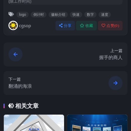
(限工作时间)
logo
倒计时
徽标介绍
快速
数字
速度
cgsop
分享
收藏
点赞(
0
)
上一篇
握手的商人
下一篇
翻涌的海浪
相关文章