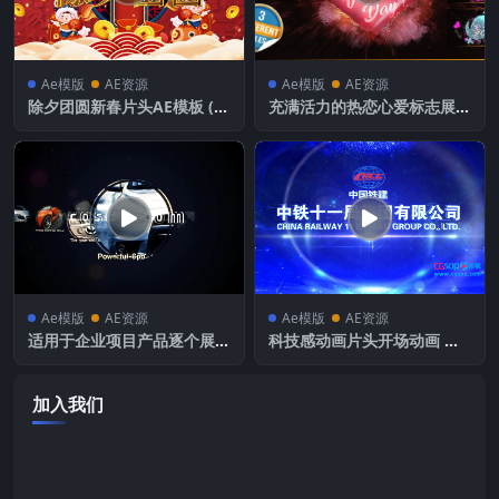
Ae模版
AE资源
Ae模版
AE资源
除夕团圆新春片头AE模板 (只
充满活力的热恋心爱标志展示
能编辑结尾文字)
简介
Ae模版
AE资源
Ae模版
AE资源
适用于企业项目产品逐个展示
科技感动画片头开场动画 中
图片照片幻灯片
国铁建-中铁十一局集团有限
公司
加入我们