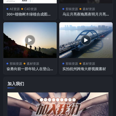
AE资源
C4D资源
剪辑资源
素材资源
300+植物树木绿植合成图片
乌云月亮夜晚黑夜明月月亮视
素材
频素材
剪辑资源
素材资源
剪辑资源
素材资源
奋勇向前一群年轻人在登山迎
实拍杭州跨海大桥视频素材
难而上
加入我们