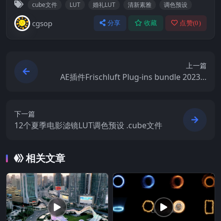
cube文件
LUT
婚礼LUT
清新素雅
调色预设
cgsop
分享
收藏
点赞(
0
)
上一篇
AE插件Frischluft Plug-ins bundle 2023.6
系列插件 Win 版本
下一篇
12个夏季电影滤镜LUT调色预设 .cube文件
相关文章