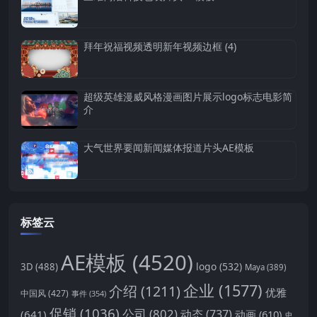
拜年祝福视频透明新年视频边框 (4)
超级英雄漫威风格漫画图片展示logo标志电影简
介
大气世界要闻新闻媒体报道片头AE模板
标签云
AE模板
(4520)
logo
(532)
3D
(488)
Maya
(389)
企业
(1577)
介绍
(1211)
优雅
中国风
(427)
事件
(354)
促销
(1036)
公司
(802)
动态
(737)
(641)
动画
(610)
史