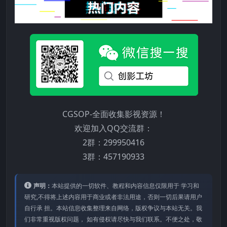
CGSOP-全面收集影视资源！
欢迎加入QQ交流群：
2群：299950416
3群：457190933
声明：
本站提供的⼀切软件、教程和内容信息仅限⽤于 学习和
研究,不得将上述内容⽤于商业或者⾮法⽤途，否则⼀切后果请⽤户
⾃⾏承 担。本站信息收集整理来⾃⽹络，版权争议与本站⽆关。我
们⾮常重视版权问题， 如有侵权请尽快与我们联系。不便之处，敬