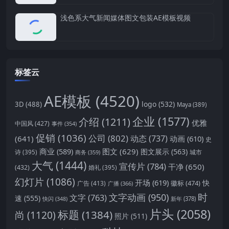
浅色系大气新闻媒体图文包装AE模板视频
标签云
AE模板
(4520)
logo
(532)
3D
(488)
Maya
(389)
企业
(1577)
介绍
(1211)
优雅
中国风
(427)
事件
(354)
促销
(1036)
公司
(802)
动态
(737)
(641)
动画
(610)
史
商业
(589)
图文
(629)
图文展示
(563)
城市
诗
(395)
商务
(359)
大气
(1444)
宣传片
(784)
干净
(650)
(432)
婚礼
(395)
幻灯片
(1086)
开场
(619)
快
徽标
(474)
广告
(413)
广播
(366)
时
文字动画
(950)
文字
(763)
速
(555)
新年
(378)
快闪
(348)
片头
(2058)
标题
(1384)
尚
(1120)
照片
(511)