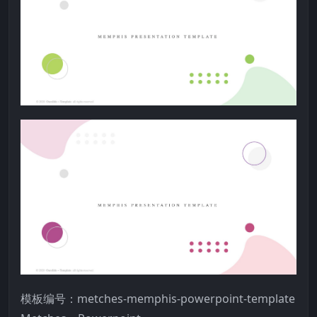
模板编号：metches-memphis-powerpoint-template