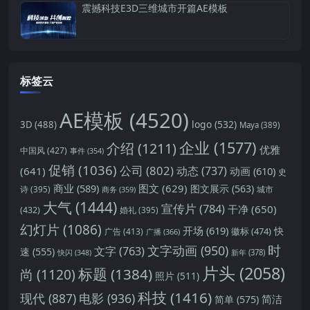
震撼科技E3D三维城市开篇AE模板
标签云
AE模板
(4520)
logo
(532)
3D
(488)
Maya
(389)
企业
(1577)
介绍
(1211)
优雅
中国风
(427)
事件
(354)
促销
(1036)
公司
(802)
动态
(737)
(641)
动画
(610)
史
商业
(589)
图文
(629)
图文展示
(563)
城市
诗
(395)
商务
(359)
大气
(1444)
宣传片
(784)
干净
(650)
(432)
婚礼
(395)
幻灯片
(1086)
开场
(619)
快
徽标
(474)
广告
(413)
广播
(366)
时
文字动画
(950)
文字
(763)
速
(555)
新年
(378)
快闪
(348)
片头
(2058)
标题
(1384)
尚
(1120)
照片
(511)
科技
(1416)
现代
(887)
电影
(936)
简洁
简单
(575)