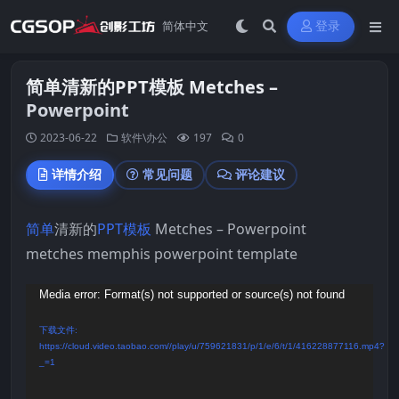
登录
简单清新的PPT模板 Metches –
Powerpoint
2023-06-22
软件\办公
197
0
详情介绍
常见问题
评论建议
简单
清新的
PPT模板
Metches – Powerpoint
metches memphis powerpoint template
视
Media error: Format(s) not supported or source(s) not found
频
下载文件:
播
https://cloud.video.taobao.com//play/u/759621831/p/1/e/6/t/1/416228877116.mp4?
_=1
放
器