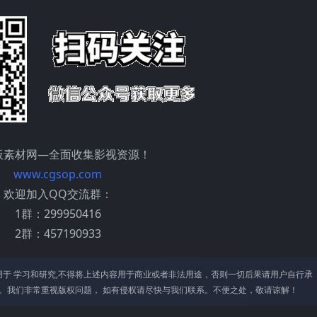
板素材网—全面收集影视资源！
www.cgsop.com
欢迎加入QQ交流群：
1群：299950416
2群：457190933
于 学习和研究,不得将上述内容⽤于商业或者⾮法⽤途，否则⼀切后果请⽤户⾃⾏承
。我们⾮常重视版权问题， 如有侵权请尽快与我们联系。不便之处，敬请谅解！