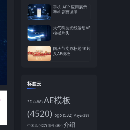
手机 APP 应用展示
手机界面说明
大气科技光线运动AE
模板片头
国庆节党政标题4K片
头AE模板
标签云
AE模板
3D
(488)
(4520)
logo
(532)
Maya
(389)
介绍
中国风
(427)
事件
(354)