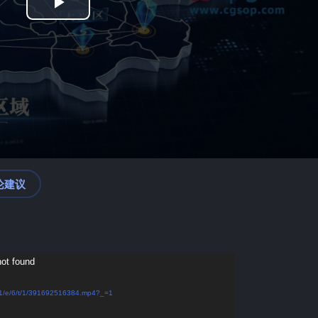
Play
Video
论建议
not found
/1/e/6/t/1/391692516384.mp4?_=1