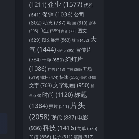
企业
(1577)
(1211)
优雅
促销
(1036)
公司
(641)
(802)
动态
(737)
动画
(610)
史诗
商业
(589)
图文
(395)
商务
(359)
大
(629)
图文展示
(563)
城市
(432)
气
(1444)
宣传片
婚礼
(395)
幻灯片
(784)
干净
(650)
(1086)
开场
广告
(413)
广播
(366)
(619)
快速
(555)
徽标
(474)
快闪
(348)
文字动画
(950)
文字
(763)
新
标题
时尚
(1120)
年
(378)
片头
(1384)
照片
(511)
(2058)
现代
(887)
电影
科技
(1416)
(936)
简单
(575)
简洁
(656)
粒子
(511)
震撼
(517)