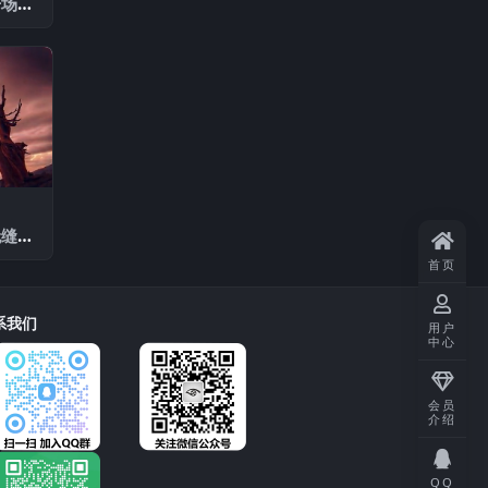
开场片
无缝转
场
首页
系我们
用户
中心
会员
介绍
QQ