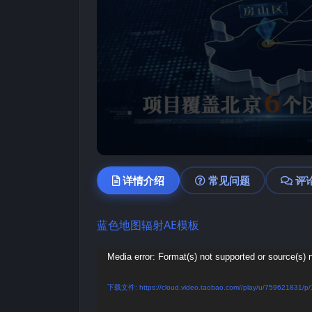
详情介绍
常见问题
评
蓝色
地图辐射
AE模板
视
Media error: Format(s) not supported or source(s) 
频
下载文件: https://cloud.video.taobao.com//play/u/759621831/p
播