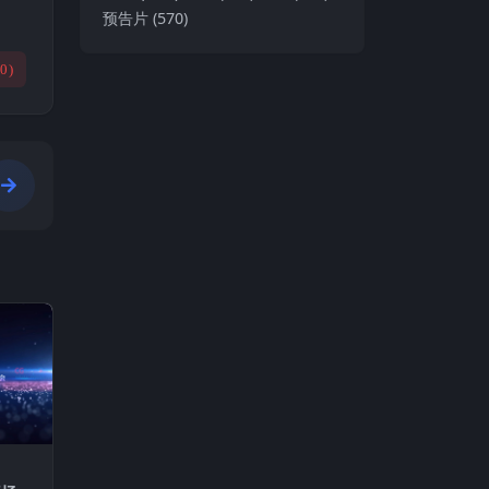
预告片
(570)
(
0
)