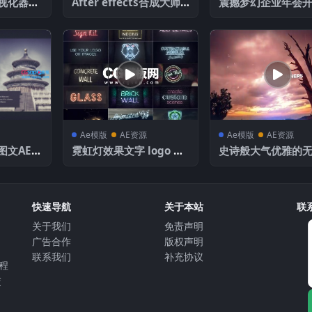
视化器社
After effects合成大师
震撼梦幻企业年会
演活动
教程
头AE模板
Ae模版
AE资源
Ae模版
AE资源
图文AE模
霓虹灯效果文字 logo Ne
史诗般大气优雅的
on Sign Kit
场图像内容展示开
快速导航
关于本站
联
关于我们
免责声明
⼴告合作
版权声明
联系我们
补充协议
教程
交