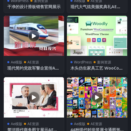
WordPress
案例资源
Ae模版
AE资源
干净的设计滑板销售官网展示
现代大气炫美颁奖典礼AE模
板
Ae模版
AE资源
WordPress
案例资源
现代简约党政军警企宣传AE
木头仿生家具工艺 WooCom
模板
merce主题
Ae模版
AE资源
Ae模版
AE资源
简洁现代商务图文展示AE模
44种现代时尚竖屏卡通图形