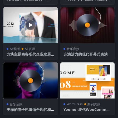
板
宣传包装动画
Ae模版
AE资源
音乐音效
方块主题商务现代企业发展时
充满活力的现代开幕式表演
间线AE模板
音乐音效
WordPress
案例资源
美丽的电子轨道适合现代和创
Yoome -现代WooCommer
造性的项目
ce WordPress主题