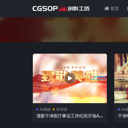
首页
Ae模版
AE资源
Ae
清新干净医疗事业工作纪实开场AE
干净
模板