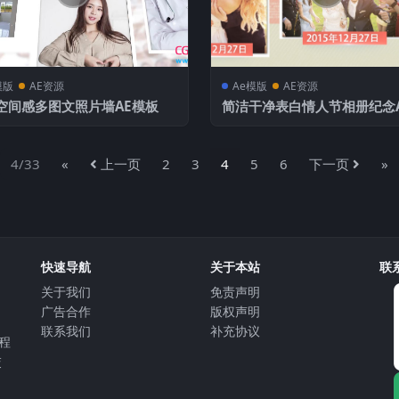
模版
AE资源
Ae模版
AE资源
空间感多图文照片墙AE模板
简洁干净表白情人节相册纪念
板
4/33
«
上一页
2
3
4
5
6
下一页
»
快速导航
关于本站
联
关于我们
免责声明
⼴告合作
版权声明
联系我们
补充协议
教程
交