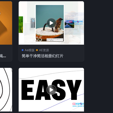
Ae模版
AE资源
揭示
简单干净简洁相册幻灯片