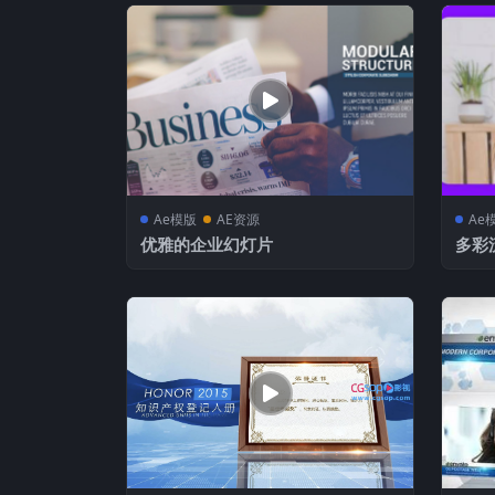
Ae模版
AE资源
Ae
优雅的企业幻灯片
多彩
文内