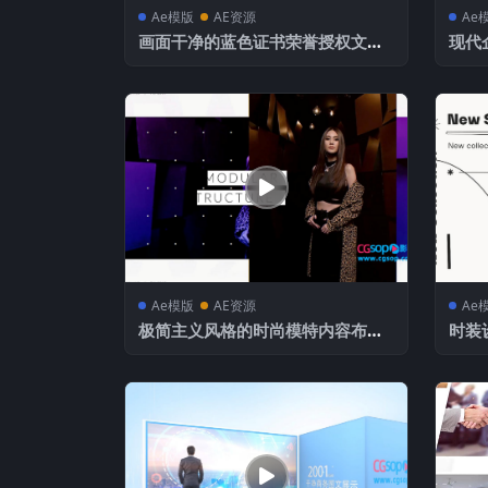
Ae模版
AE资源
Ae
画面干净的蓝色证书荣誉授权文件A
现代
E模板
Ae模版
AE资源
Ae
极简主义风格的时尚模特内容布局
时装
宣传片
频