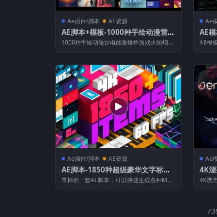
Ae插件/脚本
AE资源
Ae
AE脚本+模板-1000种手绘动漫雷电
AE
能量爆炸游戏火焰烟雾流体MG动画
信息
1000种手绘动漫雷电能量爆炸游戏火焰烟雾
AE模
元素V2.0.1+视频素材
流体MG动画元素V2.0.1+视频素材...
科幻UI
Ae插件/脚本
AE资源
Ae
AE脚本-1850种超级豪华文字标题
4K
图形背景运动预设MG动画元素 支
题揭
常棒的一套AE脚本，可以快速生成各种MG
4K漂
持AE2019/2020 Win/Mac
下载
动画元素，约1850种元素动画，还可以修...
业标志l
73