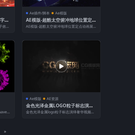
Ae插件/脚本
Ae模版
属字体
AE模版-超酷太空俯冲地球位置定点
动画展示工具包(含破解脚本) Ulti
子效果
AE模版-超酷太空俯冲地球位置定点动画展示
mate Earth Zoom Toolkit v3.6
..
工具包(含破解脚本) Ultimate...
Ae模版
AE资源
金色光泽金属LOGO粒子标志演绎
奢华视频片头效果制作-AE模板下载
wave冲
金色光泽金属logo粒子标志演绎奢华视频片
头效果制作 【模板介绍】 模板用途：干...
»