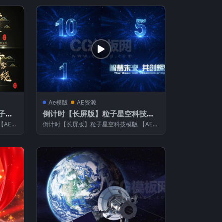
Ae模版
AE资源
子文
倒计时【长屏版】粒子星空科技模
版
【AE模
倒计时【长屏版】粒子星空科技模版 【AE模
...
板介绍】 模板用途：广告，动画，广播，...