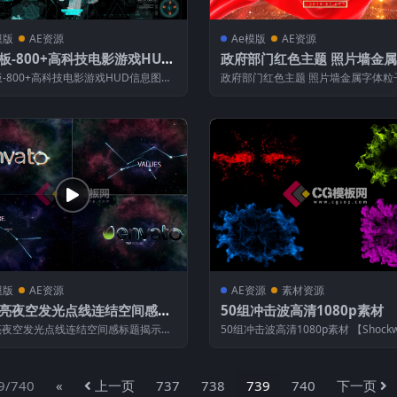
模版
AE资源
Ae模版
AE资源
模板-800+高科技电影游戏HUD
政府部门红色主题 照片墙金
图表科幻UI界面动画元素合集
粒子效果AE模板
板-800+高科技电影游戏HUD信息图表
政府部门红色主题 照片墙金属字体粒
界面动画元素合集 &nbs...
AE模板 【AE模板介绍】 模板用途：广.
模版
AE资源
AE资源
素材资源
漂亮夜空发光点线连结空间感标
50组冲击波高清1080p素材
示企业标志LOGO片头-AE模板
亮夜空发光点线连结空间感标题揭示企
50组冲击波高清1080p素材 【Shock
ogo片头 【模板介绍】 模板用...
击波】 冲击波是高级粒子动...
9/740
«
上一页
737
738
739
740
下一页