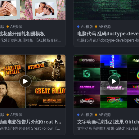
模版
AE资源
Ae模版
AE资源
桃花盛开婚礼相册模板
电脑代码 乱码doctype-deve
rs-logo-identity
花盛开婚礼相册模板 【AE模板介绍】
电脑代码 乱码doctype-developers-lo
途：广告，动画，广播，简洁徽标...
ntity ...
模版
AE资源
Ae模版
AE资源
画电影预告片介绍Great Fol
文字动画毛刺扰乱效果 Glitch 
eal
电影预告片介绍 Great Follow 【AE
文字动画毛刺扰乱效果 Glitch Reveal
绍】 模板用途：广...
模板介绍】 模板用途：广...