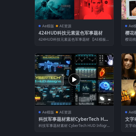
Ae模版
AE资源
Ae
424HUD科技元素蓝色军事题材
樱花
424HUD科技元素蓝色军事题材 【AE模板介
樱花桃
绍】 模板用途：广告，动画，广播，...
模板用
Ae模版
AE资源
Ae
科技军事题材素材CyberTech HU
文字动
D Infographic Pack
low
科技军事题材素材 CyberTech HUD Infogra
文字动画
phic Pack ...
模板介