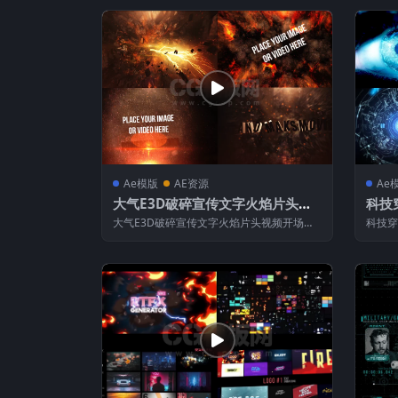
Ae模版
AE资源
Ae
大气E3D破碎宣传文字火焰片头视
科技穿
频开场预告片-AE模板下载
e 
大气E3D破碎宣传文字火焰片头视频开场预
科技穿梭
告片-AE模板下载 模板用...
梭 【A