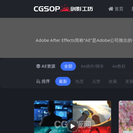
首页
Adobe After Effects简称“AE”是
AE资源
全部
Ae插件/脚本
Ae教程
排序
最新
热度
点赞
收藏
更