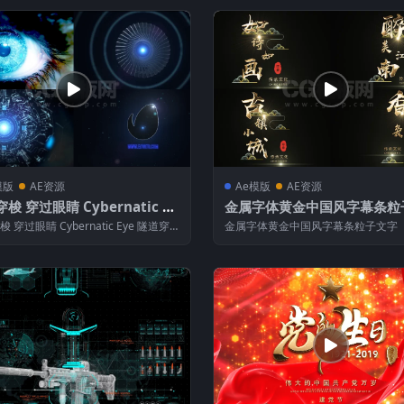
模版
AE资源
Ae模版
AE资源
梭 穿过眼睛 Cybernatic Ey
金属字体黄金中国风字幕条粒
隧道穿梭
字
 穿过眼睛 Cybernatic Eye 隧道穿
金属字体黄金中国风字幕条粒子文字 
E模板介绍】 模...
板介绍】 模板用途：广告，动画，广播，