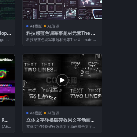
Ae模版
AE资源
lope
科技感蓝色调军事题材元素The Ult
imate HUD Builder
go-ide
科技感蓝色调军事题材元素The Ultimate H
UD Builder 【AE...
Ae模版
AE资源
Rev
立体文字转换破碎效果文字动画组
合文字
 【AE
立体文字转换破碎效果文字动画组合文字
【AE模板介绍】 模板用途：广告，动画，
广...