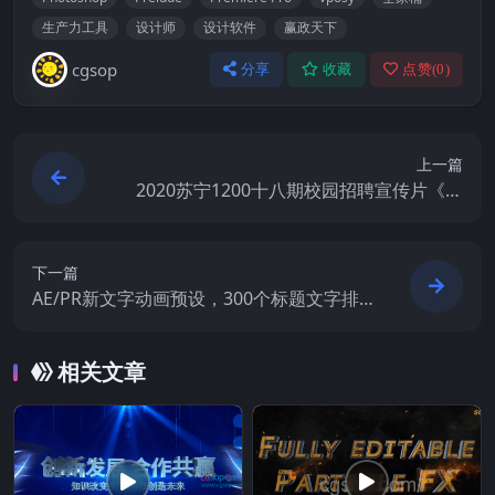
生产力工具
设计师
设计软件
赢政天下
cgsop
分享
收藏
点赞(
0
)
上一篇
2020苏宁1200十八期校园招聘宣传片《爱
拼才会赢》
下一篇
AE/PR新文字动画预设，300个标题文字排
版动画
相关文章