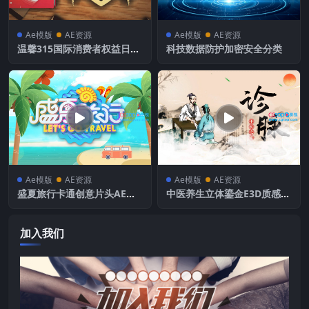
Ae模版
AE资源
Ae模版
AE资源
温馨315国际消费者权益日AE
科技数据防护加密安全分类
模板
Ae模版
AE资源
Ae模版
AE资源
盛夏旅行卡通创意片头AE模
中医养生立体鎏金E3D质感片
板
头AE模板
加入我们