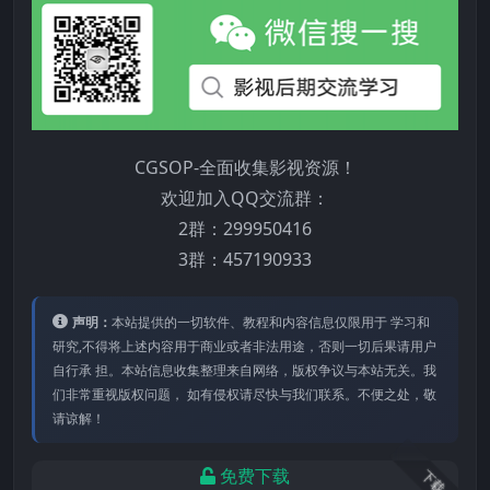
CGSOP-全面收集影视资源！
欢迎加入QQ交流群：
2群：299950416
3群：457190933
声明：
本站提供的⼀切软件、教程和内容信息仅限⽤于 学习和
研究,不得将上述内容⽤于商业或者⾮法⽤途，否则⼀切后果请⽤户
⾃⾏承 担。本站信息收集整理来⾃⽹络，版权争议与本站⽆关。我
们⾮常重视版权问题， 如有侵权请尽快与我们联系。不便之处，敬
请谅解！
免费下载
下载