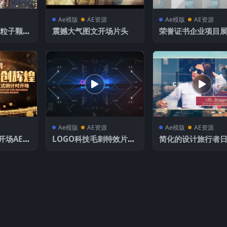
Ae模版
AE资源
Ae模版
AE资源
丽粒子颗粒
震撼大气图文开场片头
荣誉证书企业项目
灯片展示
Ae模版
AE资源
Ae模版
AE资源
开场AE模
LOGO科技毛刺特效片头
简化的设计旅行者
AE模板