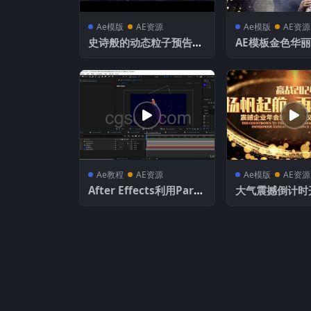
Ae模版
AE资源
Ae模版
AE资源
史诗般的动态粒子预告片
AE模板金色华
3D金属文字标题
中的婚礼颁奖幻
Ae教程
AE资源
Ae模版
AE资源
After Effects利用Parti
大气震撼倒计时
cular 3创建粒子视频教
版
程