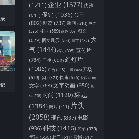
企业
(1577)
(1211)
优雅
促销
(1036)
公司
(641)
展示
(802)
动态
(737)
动画
(610)
史诗
商业
(589)
图文
(395)
商务
(359)
大
(629)
图文展示
(563)
城市
(432)
气
(1444)
宣传片
婚礼
(395)
幻灯片
(784)
干净
(650)
(1086)
开场
广告
(413)
广播
(366)
(619)
快速
(555)
徽标
(474)
快闪
(348)
文字动画
(950)
日记
文字
(763)
新
标题
时尚
(1120)
年
(378)
片头
(1384)
照片
(511)
(2058)
现代
(887)
电影
科技
(1416)
(936)
简单
(575)
简洁
(656)
粒子
(511)
震撼
(517)