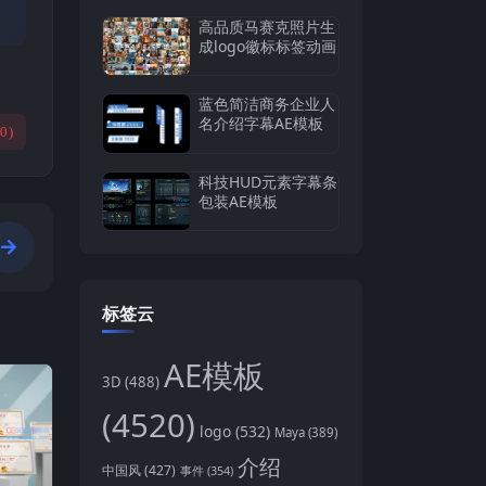
高品质马赛克照片生
成logo徽标标签动画
蓝色简洁商务企业人
名介绍字幕AE模板
(
0
)
科技HUD元素字幕条
包装AE模板
标签云
AE模板
3D
(488)
(4520)
logo
(532)
Maya
(389)
介绍
中国风
(427)
事件
(354)