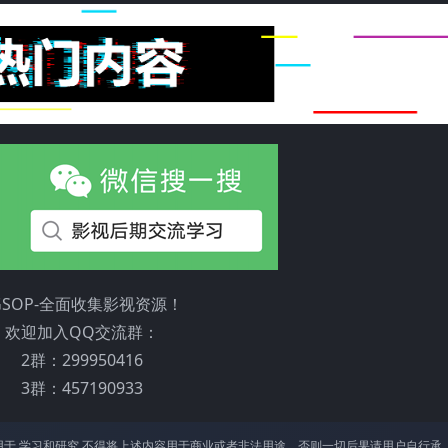
GSOP-全面收集影视资源！
欢迎加入QQ交流群：
2群：299950416
3群：457190933
于 学习和研究,不得将上述内容⽤于商业或者⾮法⽤途，否则⼀切后果请⽤户⾃⾏承