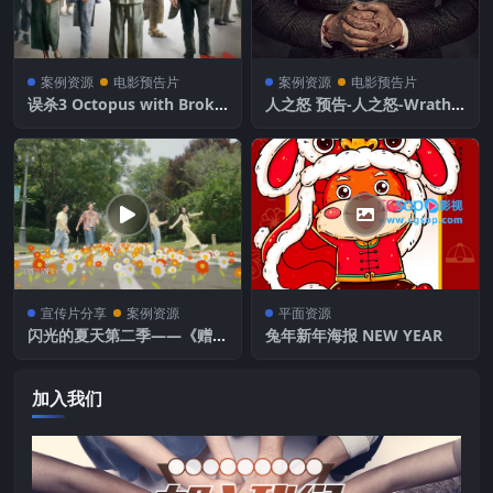
案例资源
电影预告片
案例资源
电影预告片
误杀3 Octopus with Broke
人之怒 预告-人之怒-Wrath o
n Arms
f Man
宣传片分享
案例资源
平面资源
闪光的夏天第二季——《赠予
兔年新年海报 NEW YEAR
你》
加入我们