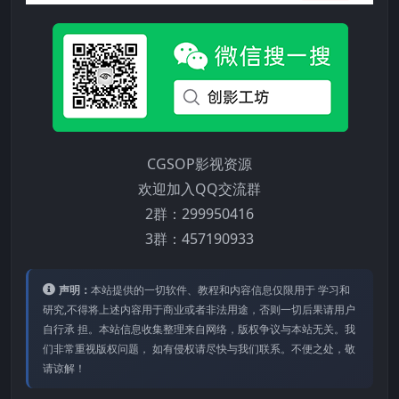
CGSOP影视资源
欢迎加入QQ交流群
2群：299950416
3群：457190933
声明：
本站提供的⼀切软件、教程和内容信息仅限⽤于 学习和
研究,不得将上述内容⽤于商业或者⾮法⽤途，否则⼀切后果请⽤户
⾃⾏承 担。本站信息收集整理来⾃⽹络，版权争议与本站⽆关。我
们⾮常重视版权问题， 如有侵权请尽快与我们联系。不便之处，敬
请谅解！