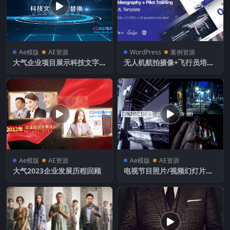
Ae模版
AE资源
WordPress
案例资源
大气企业项目展示科技文字动
无人机航拍摄像+飞行员培训
画
HTML模板
Ae模版
AE资源
Ae模版
AE资源
大气2023企业发展历程回顾
电视节目照片/视频幻灯片放
映开场动画