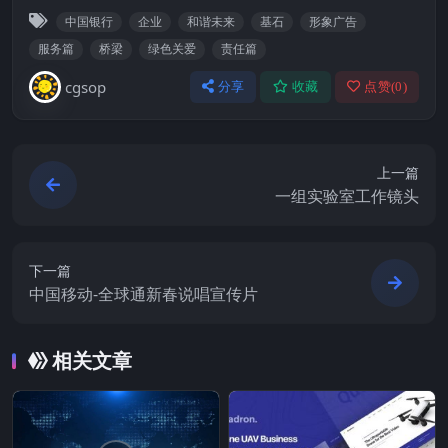
中国银行
企业
和谐未来
基石
形象广告
服务篇
桥梁
绿色关爱
责任篇
cgsop
分享
收藏
点赞(
0
)
上一篇
一组实验室工作镜头
下一篇
中国移动-全球通新春说唱宣传片
相关文章