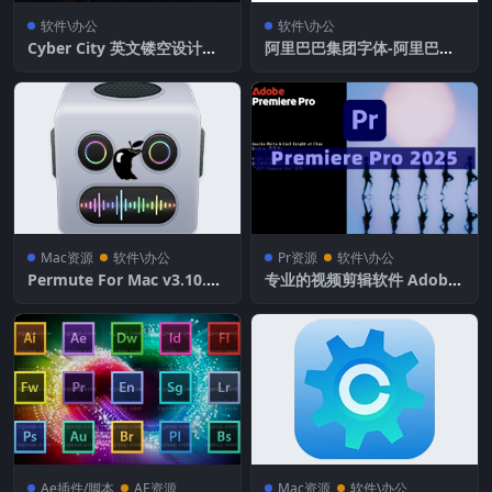
软件\办公
软件\办公
Cyber City 英文镂空设计字
阿里巴巴集团字体-阿里巴巴
体
普惠体
Mac资源
软件\办公
Pr资源
软件\办公
Permute For Mac v3.10.8
专业的视频剪辑软件 Adobe
强大的多媒体格式转换工具
Premiere Pro 2025 v25.1.
0.73
Ae插件/脚本
AE资源
Mac资源
软件\办公