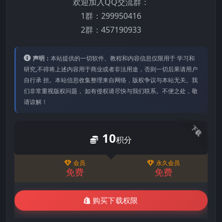
欢迎加入QQ交流群：
1群：299950416
2群：457190933
声明：
本站提供的⼀切软件、教程和内容信息仅限⽤于 学习和
研究,不得将上述内容⽤于商业或者⾮法⽤途，否则⼀切后果请⽤户
⾃⾏承 担。本站信息收集整理来⾃⽹络，版权争议与本站⽆关。我
们⾮常重视版权问题， 如有侵权请尽快与我们联系。不便之处，敬
请谅解！
下载
10
积分
会员
永久会员
免费
免费
购买下载权限