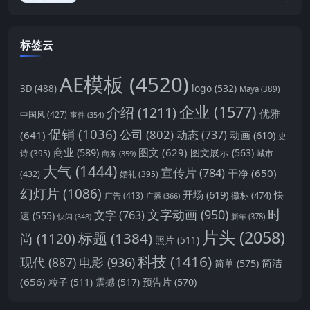
标签云
AE模板
(4520)
logo
(532)
3D
(488)
Maya
(389)
企业
(1577)
介绍
(1211)
优雅
中国风
(427)
事件
(354)
促销
(1036)
公司
(802)
动态
(737)
(641)
动画
(610)
史
商业
(589)
图文
(629)
图文展示
(563)
城市
诗
(395)
商务
(359)
大气
(1444)
宣传片
(784)
干净
(650)
(432)
婚礼
(395)
幻灯片
(1086)
开场
(619)
快
徽标
(474)
广告
(413)
广播
(366)
时
文字动画
(950)
文字
(763)
速
(555)
新年
(378)
快闪
(348)
片头
(2058)
标题
(1384)
尚
(1120)
照片
(511)
科技
(1416)
现代
(887)
电影
(936)
简洁
简单
(575)
(656)
预告片
(570)
粒子
(511)
震撼
(517)