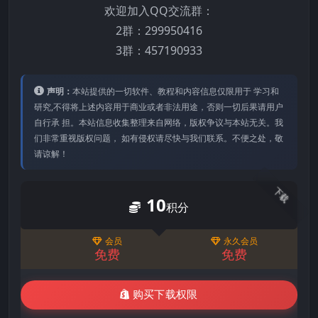
欢迎加入QQ交流群：
2群：299950416
3群：457190933
声明：
本站提供的⼀切软件、教程和内容信息仅限⽤于 学习和
研究,不得将上述内容⽤于商业或者⾮法⽤途，否则⼀切后果请⽤户
⾃⾏承 担。本站信息收集整理来⾃⽹络，版权争议与本站⽆关。我
们⾮常重视版权问题， 如有侵权请尽快与我们联系。不便之处，敬
请谅解！
下载
10
积分
会员
永久会员
免费
免费
购买下载权限