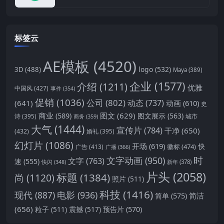
标签云
AE模板
(4520)
logo
(532)
3D
(488)
Maya
(389)
企业
(1577)
介绍
(1211)
优雅
中国风
(427)
事件
(354)
促销
(1036)
公司
(802)
动态
(737)
(641)
动画
(610)
史
商业
(589)
图文
(629)
图文展示
(563)
城市
诗
(395)
商务
(359)
大气
(1444)
宣传片
(784)
干净
(650)
(432)
婚礼
(395)
幻灯片
(1086)
开场
(619)
快
徽标
(474)
广告
(413)
广播
(366)
时
文字动画
(950)
文字
(763)
速
(555)
新年
(378)
快闪
(348)
片头
(2058)
标题
(1384)
尚
(1120)
照片
(511)
科技
(1416)
现代
(887)
电影
(936)
简洁
简单
(575)
(656)
预告片
(570)
粒子
(511)
震撼
(517)