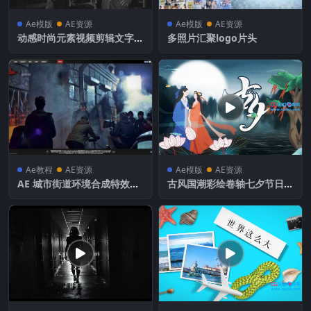
Ae模版
AE资源
Ae模版
AE资源
动感时尚元素视频剪辑文字动
多照片汇聚logo片头
画短片AE模板
Ae教程
AE资源
Ae模版
AE资源
AE 城市街道环境合成特效视
古风国潮彩绘卷轴七夕节日宣
频教程
传AE模板