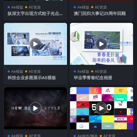
Ae模版
AE资源
Ae模版
AE资源
纵深文字出现方式粒子光点标
澳门回归大事记25周年回顾
题
Ae模版
AE资源
Ae模版
AE资源
科技企业多图展示AE模板
毕业季青春纪念相册
Ae模版
AE资源
Ae插件/脚本
AE资源