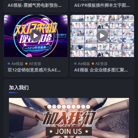
AE模板-震撼气势电影预告片
AE/PR模板插件脚本文字图形
效果开场动画
动画展示 Infinity Tool v1.5_
5000+
Ae模版
AE资源
Ae模版
AE资源
双12促销创意质感片头AE模
AE模板 企业业绩多图汇聚照
板
片墙LOGO动画展示
加入我们