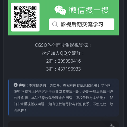
CGSOP-全面收集影视资源！
欢迎加入QQ交流群：
2群：299950416
3群：457190933
声明：
本站提供的⼀切软件、教程和内容信息仅限⽤于 学习和
研究,不得将上述内容⽤于商业或者⾮法⽤途，否则⼀切后果请⽤户
⾃⾏承 担。本站信息收集整理来⾃⽹络，版权争议与本站⽆关。我
们⾮常重视版权问题， 如有侵权请尽快与我们联系。不便之处，敬
请谅解！
下载