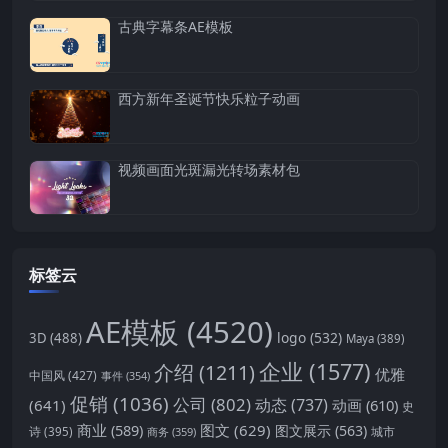
古典字幕条AE模板
西方新年圣诞节快乐粒子动画
视频画面光斑漏光转场素材包
标签云
AE模板
(4520)
logo
(532)
3D
(488)
Maya
(389)
企业
(1577)
介绍
(1211)
优雅
中国风
(427)
事件
(354)
促销
(1036)
公司
(802)
动态
(737)
(641)
动画
(610)
史
商业
(589)
图文
(629)
图文展示
(563)
城市
诗
(395)
商务
(359)