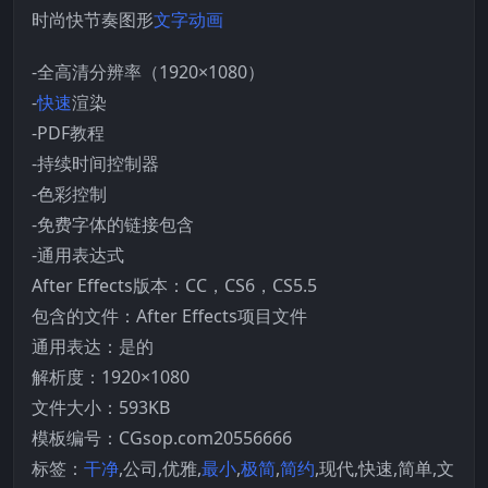
时尚快节奏图形
文字动画
-全高清分辨率（1920×1080）
-
快速
渲染
-PDF教程
-持续时间控制器
-色彩控制
-免费字体的链接包含
-通用表达式
After Effects版本：CC，CS6，CS5.5
包含的文件：After Effects项目文件
通用表达：是的
解析度：1920×1080
文件大小：593KB
模板编号：CGsop.com20556666
标签：
干净
,公司,优雅,
最小
,
极简
,
简约
,现代,快速,简单,文