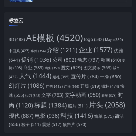
标签云
AE模板
(4520)
logo
(532)
3D
(488)
Maya
(389)
企业
(1577)
介绍
(1211)
优雅
中国风
(427)
事件
(354)
促销
(1036)
公司
(802)
动态
(737)
(641)
动画
(610)
史
商业
(589)
图文
(629)
图文展示
(563)
城市
诗
(395)
商务
(359)
大气
(1444)
宣传片
(784)
干净
(650)
(432)
婚礼
(395)
幻灯片
(1086)
开场
(619)
快
徽标
(474)
广告
(413)
广播
(366)
时
文字动画
(950)
文字
(763)
速
(555)
新年
(378)
快闪
(348)
片头
(2058)
标题
(1384)
尚
(1120)
照片
(511)
科技
(1416)
现代
(887)
电影
(936)
简洁
简单
(575)
(656)
预告片
(570)
粒子
(511)
震撼
(517)