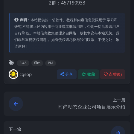
2群：457190933
声明：
本站提供的⼀切软件、教程和内容信息仅限⽤于 学习和
研究,不得将上述内容⽤于商业或者⾮法⽤途，否则⼀切后果请⽤户
⾃⾏承 担。本站信息收集整理来⾃⽹络，版权争议与本站⽆关。我
们⾮常重视版权问题， 如有侵权请尽快与我们联系。不便之处，敬
请谅解！
3:45
film
PM
cgsop
分享
收藏
点赞(
0
)
上一篇
时尚动态企业公司项目展示介绍
下一篇