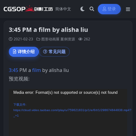
登录
3:45 PM a film by alisha liu
2021-02-23
图形动画展
案例资源
262
详情介绍
常见问题
3:45
PM a
film
by alisha liu
预览视频:
视
Media error: Format(s) not supported or source(s) not found
频
下载文件:
播
https://cloud.video.taobao.com//play/u/759621831/p/1/e/6/t/1/298674844838.mp4?
_=1
放
器