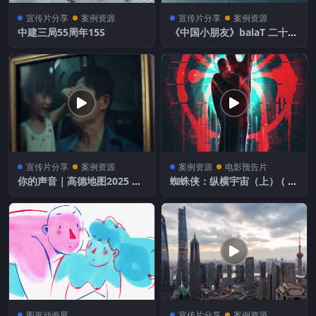
宣传片分享
案例资源
宣传片分享
案例资源
中建三局55周年15S
《中国小朋友》balaT 二十周
年品牌片 完整版
宣传片分享
案例资源
案例资源
电影预告片
你的声音｜高德地图2025 情
蜘蛛侠：纵横宇宙（上） ( 2
感故事片
022 )
图形动画展
宣传片分享
案例资源