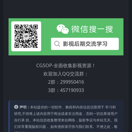
CGSOP-全面收集影视资源！
欢迎加入QQ交流群：
2群：299950416
3群：457190933
声明：
本站提供的⼀切软件、教程和内容信息仅限⽤于 学习和
研究,不得将上述内容⽤于商业或者⾮法⽤途，否则⼀切后果请⽤户
⾃⾏承 担。本站信息收集整理来⾃⽹络，版权争议与本站⽆关。我
们⾮常重视版权问题， 如有侵权请尽快与我们联系。不便之处，敬