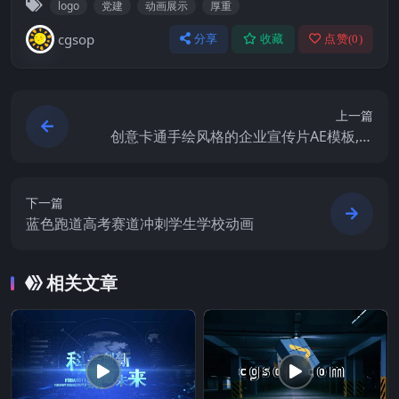
logo
党建
动画展示
厚重
cgsop
分享
收藏
点赞(
0
)
上一篇
创意卡通手绘风格的企业宣传片AE模板,含
音频
下一篇
蓝色跑道高考赛道冲刺学生学校动画
相关文章