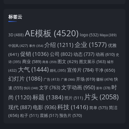
标签云
AE模板
(4520)
logo
(532)
3D
(488)
Maya
(389)
企业
(1577)
介绍
(1211)
优雅
中国风
(427)
事件
(354)
促销
(1036)
公司
(802)
动态
(737)
(641)
动画
(610)
史
商业
(589)
图文
(629)
图文展示
(563)
城市
诗
(395)
商务
(359)
大气
(1444)
宣传片
(784)
干净
(650)
(432)
婚礼
(395)
幻灯片
(1086)
开场
(619)
快
徽标
(474)
广告
(413)
广播
(366)
时
文字动画
(950)
文字
(763)
速
(555)
新年
(378)
快闪
(348)
片头
(2058)
标题
(1384)
尚
(1120)
照片
(511)
科技
(1416)
现代
(887)
电影
(936)
简洁
简单
(575)
(656)
预告片
(570)
粒子
(511)
震撼
(517)