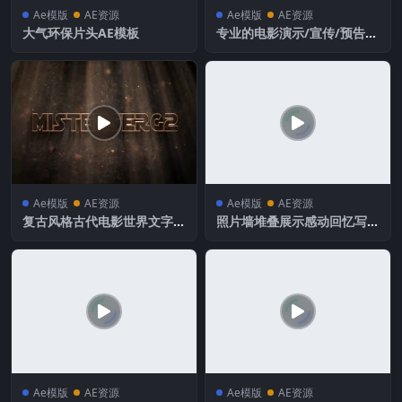
Ae模版
AE资源
Ae模版
AE资源
大气环保片头AE模板
专业的电影演示/宣传/预告/
片头动画
Ae模版
AE资源
Ae模版
AE资源
复古风格古代电影世界文字标
照片墙堆叠展示感动回忆写真
题动画
相册AE模板
Ae模版
AE资源
Ae模版
AE资源