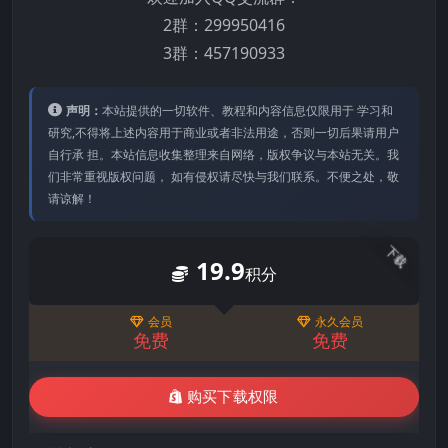
2群：299950416
3群：457190933
声明：
本站提供的⼀切软件、教程和内容信息仅限⽤于 学习和
研究,不得将上述内容⽤于商业或者⾮法⽤途，否则⼀切后果请⽤户
⾃⾏承 担。本站信息收集整理来⾃⽹络，版权争议与本站⽆关。我
们⾮常重视版权问题， 如有侵权请尽快与我们联系。不便之处，敬
请谅解！
下载
19.9
积分
会员
永久会员
免费
免费
购买下载权限