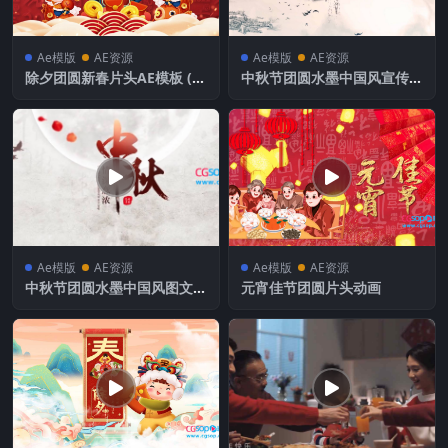
Ae模版
AE资源
Ae模版
AE资源
除夕团圆新春片头AE模板 (只
中秋节团圆水墨中国风宣传A
能编辑结尾文字)
E模板
Ae模版
AE资源
Ae模版
AE资源
中秋节团圆水墨中国风图文展
元宵佳节团圆片头动画
示宣传视频