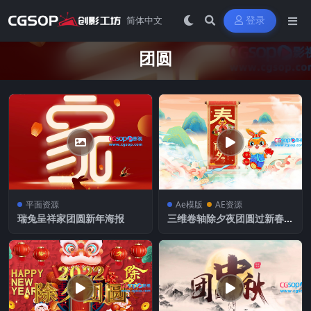
登录
团圆
平面资源
Ae模版
AE资源
瑞兔呈祥家团圆新年海报
三维卷轴除夕夜团圆过新春图
文片头AE模板